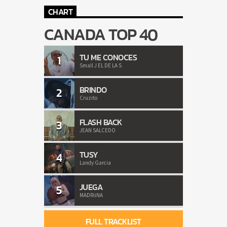
CHART
CANADA TOP 40
TU ME CONOCES
1
Small J EL DE LA S
BRINDO
2
Cruzito
FLASH BACK
3
JEAN SALCEDO
TUSY
4
Landy Garcia
JUEGA
5
MADRiiNA
FULL TRACKLIST