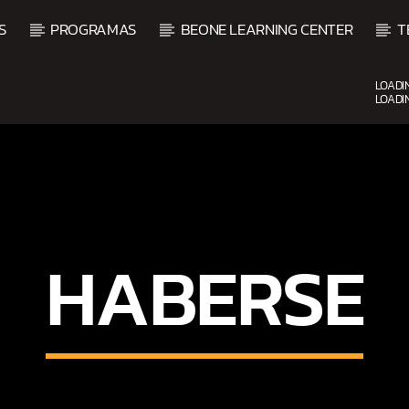
S
PROGRAMAS
BEONE LEARNING CENTER
T
LOADI
LOADI
CURRENT SHOW
BALADAS ROMÁNTICAS
4:00 AM
6:00 AM
HABERSE