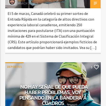
rasco
MARCH 15, 2026
El 5 de marzo, Canadá celebró su primer sorteo de
Entrada Rápida en la categoría de altos directivos con
experiencia laboral canadiense, emitiendo 250
invitaciones para postularse (ITA) con una puntuación
mínima de 429 en el Sistema de Clasificación Integral
(CRS). Este artículo proporcionará ejemplos ficticios de
candidatos que podrían haber sido invitados. Vea su […]
DEPORTES
0
NO HAY SEÑAL DE QUE PUEDA
HABER PROBLEMAS, VOY
PENSANDO EN LA BANDERA A
CUADROS