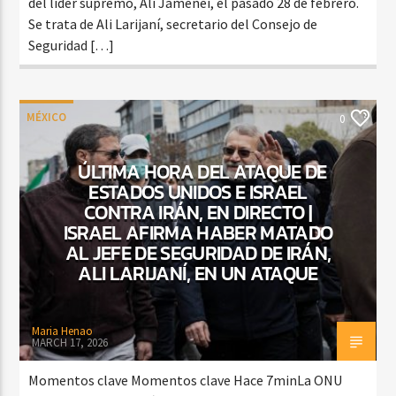
del líder supremo, Ali Jameneí, el pasado 28 de febrero.
Se trata de Ali Larijaní, secretario del Consejo de
Seguridad […]
MÉXICO
0
ÚLTIMA HORA DEL ATAQUE DE
ESTADOS UNIDOS E ISRAEL
CONTRA IRÁN, EN DIRECTO |
ISRAEL AFIRMA HABER MATADO
AL JEFE DE SEGURIDAD DE IRÁN,
ALI LARIJANÍ, EN UN ATAQUE
Maria Henao
MARCH 17, 2026
Momentos clave Momentos clave Hace 7minLa ONU