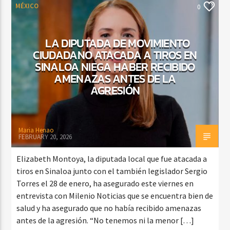
MÉXICO
0
LA DIPUTADA DE MOVIMIENTO
CIUDADANO ATACADA A TIROS EN
SINALOA NIEGA HABER RECIBIDO
AMENAZAS ANTES DE LA
AGRESIÓN
Maria Henao
FEBRUARY 20, 2026
Elizabeth Montoya, la diputada local que fue atacada a
tiros en Sinaloa junto con el también legislador Sergio
Torres el 28 de enero, ha asegurado este viernes en
entrevista con Milenio Noticias que se encuentra bien de
salud y ha asegurado que no había recibido amenazas
antes de la agresión. “No tenemos ni la menor […]