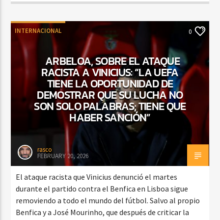
INTERNACIONAL
0
ARBELOA, SOBRE EL ATAQUE
RACISTA A VINICIUS: “LA UEFA
TIENE LA OPORTUNIDAD DE
DEMOSTRAR QUE SU LUCHA NO
SON SOLO PALABRAS; TIENE QUE
HABER SANCIÓN”
rasco
FEBRUARY 20, 2026
El ataque racista que Vinicius denunció el martes
durante el partido contra el Benfica en Lisboa sigue
removiendo a todo el mundo del fútbol. Salvo al propio
Benfica y a José Mourinho, que después de criticar la