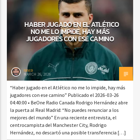
HABER JUGADO EN EL ATLÉTICO
CURRENT SHOW
NO ME LO IMPIDE, HAY MÁS
VIBRAS TROPICALES
JUGADORES CON ESE CAMINO
2:00 AM
4:00 AM
rasco
MARCH 26, 2026
Beone Radio
“Haber jugado en el Atlético no me lo impide, hay más
jugadores con ese camino” Publicado el 2026-03-26
04:40:00 • BeOne Radio Canada Rodrigo Hernández abre
la puerta al Real Madrid: “No puedes renunciar a los
mejores del mundo” En una reciente entrevista, el
centrocampista del Manchester City, Rodrigo
Hernández, no descartó una posible transferencia […]