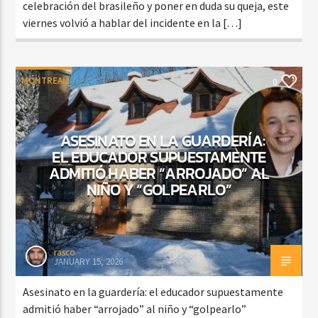
celebración del brasileño y poner en duda su queja, este
viernes volvió a hablar del incidente en la […]
MONTREAL
0
ASESINATO EN LA GUARDERÍA:
EL EDUCADOR SUPUESTAMENTE
ADMITIÓ HABER “ARROJADO” AL
NIÑO Y “GOLPEARLO”
rasco
JANUARY 15, 2026
Asesinato en la guardería: el educador supuestamente
admitió haber “arrojado” al niño y “golpearlo”