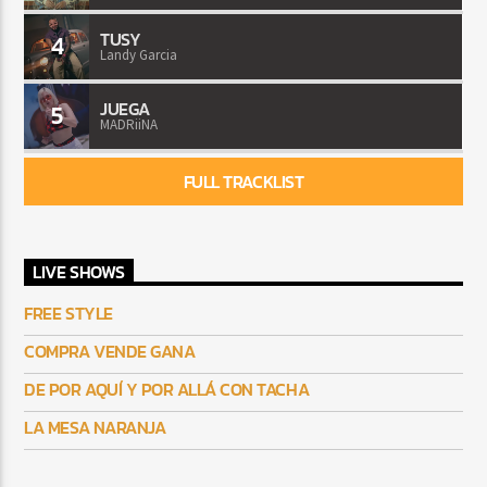
TUSY
4
Landy Garcia
JUEGA
5
MADRiiNA
FULL TRACKLIST
LIVE SHOWS
FREE STYLE
COMPRA VENDE GANA
DE POR AQUÍ Y POR ALLÁ CON TACHA
LA MESA NARANJA