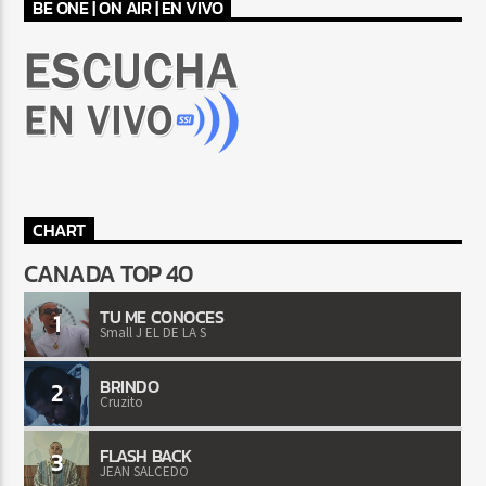
BE ONE | ON AIR | EN VIVO
CHART
CANADA TOP 40
TU ME CONOCES
1
Small J EL DE LA S
BRINDO
2
Cruzito
FLASH BACK
3
JEAN SALCEDO