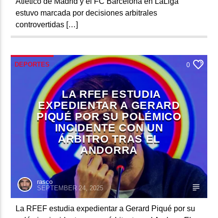
Atlético de Madrid y el FC Barcelona en LaLiga
estuvo marcada por decisiones arbitrales
controvertidas […]
DEPORTES
0
LA RFEF ESTUDIA
EXPEDIENTAR A GERARD
PIQUÉ POR SU POLÉMICO
INCIDENTE CON UN
ÁRBITRO TRAS EL
ANDORRA
rasco
SEPTEMBER 24, 2025
La RFEF estudia expedientar a Gerard Piqué por su