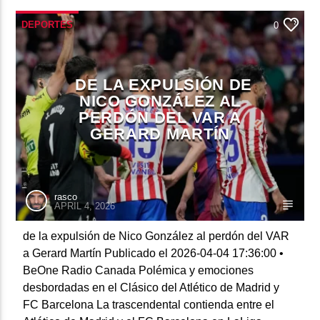
DEPORTES
0
DE LA EXPULSIÓN DE
NICO GONZÁLEZ AL
PERDÓN DEL VAR A
GERARD MARTÍN
rasco
APRIL 4, 2026
de la expulsión de Nico González al perdón del VAR
a Gerard Martín Publicado el 2026-04-04 17:36:00 •
BeOne Radio Canada Polémica y emociones
desbordadas en el Clásico del Atlético de Madrid y
FC Barcelona La trascendental contienda entre el