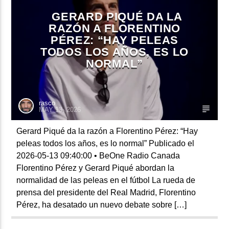
GERARD PIQUÉ DA LA
RAZÓN A FLORENTINO
PÉREZ: “HAY PELEAS
CURRENT SHOW
TODOS LOS AÑOS, ES LO
FIESTA DJ MIX
NORMAL”
9:00 PM
12:00 AM
rasco
MAY 13, 2026
Beone Radio
Gerard Piqué da la razón a Florentino Pérez: “Hay
peleas todos los años, es lo normal” Publicado el
2026-05-13 09:40:00 • BeOne Radio Canada
Florentino Pérez y Gerard Piqué abordan la
normalidad de las peleas en el fútbol La rueda de
prensa del presidente del Real Madrid, Florentino
Pérez, ha desatado un nuevo debate sobre […]