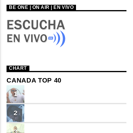
BE ONE | ON AIR | EN VIVO
CHART
CANADA TOP 40
TU ME CONOCES
1
Small J EL DE LA S
BRINDO
2
Cruzito
FLASH BACK
3