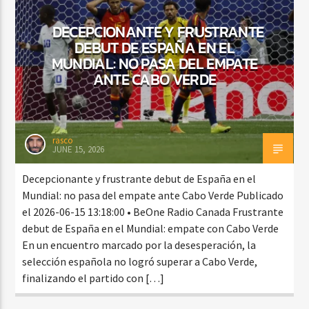
DECEPCIONANTE Y FRUSTRANTE
DEBUT DE ESPAÑA EN EL
CURRENT SHOW
MUNDIAL: NO PASA DEL EMPATE
FIESTA DJ MIX
ANTE CABO VERDE
9:00 PM
12:00 AM
rasco
JUNE 15, 2026
Beone Radio
Decepcionante y frustrante debut de España en el
Mundial: no pasa del empate ante Cabo Verde Publicado
el 2026-06-15 13:18:00 • BeOne Radio Canada Frustrante
debut de España en el Mundial: empate con Cabo Verde
En un encuentro marcado por la desesperación, la
selección española no logró superar a Cabo Verde,
finalizando el partido con […]