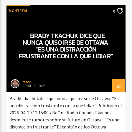
MONTREAL
0
BRADY TKACHUK DICE QUE
NUNCA QUISO IRSE DE OTTAWA:
“ES UNA DISTRACCIÓN
FRUSTRANTE CON LA QUE LIDIAR”
rasco
APRIL 30, 2026
Brady Tkachuk dice que nunca quiso irse de Ottawa: “Es
una distracción frustrante con la que lidiar” Publicado el
2026-04-29 12:15:00 • BeOne Radio Canada Tkachuk
desmiente rumores sobre su futuro en Ottawa: “Es una
distracción frustrante” El capitán de los Ottawa