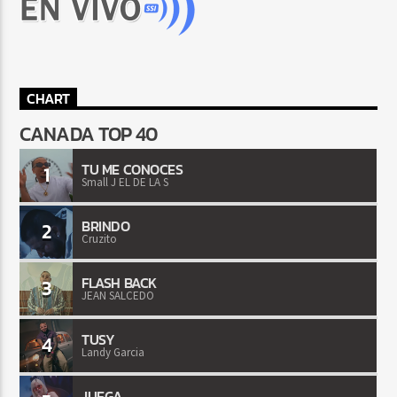
CHART
CANADA TOP 40
TU ME CONOCES
1
Small J EL DE LA S
BRINDO
2
Cruzito
FLASH BACK
3
JEAN SALCEDO
TUSY
4
Landy Garcia
JUEGA