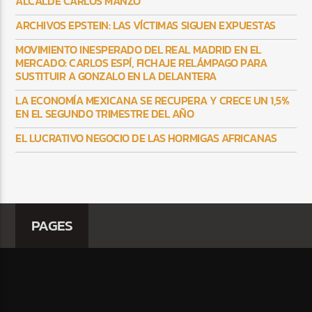
ALCALDE CARLOS MANZO
ARCHIVOS EPSTEIN: LAS VÍCTIMAS SIGUEN EXPUESTAS
MOVIMIENTO INESPERADO DEL REAL MADRID EN EL
MERCADO: CARLOS ESPÍ, FICHAJE RELÁMPAGO PARA
SUSTITUIR A GONZALO EN LA DELANTERA
LA ECONOMÍA MEXICANA SE RECUPERA Y CRECE UN 1,5%
EN EL SEGUNDO TRIMESTRE DEL AÑO
EL LUCRATIVO NEGOCIO DE LAS HORMIGAS AFRICANAS
PAGES