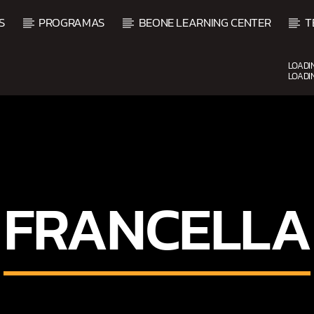
S
PROGRAMAS
BEONE LEARNING CENTER
T
LOADI
LOADI
CURRENT SHOW
UPCOM
FIESTA DJ MIX
9:00 PM
12:00 AM
FRANCELLA