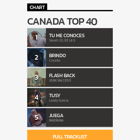
CHART
CANADA TOP 40
TU ME CONOCES
1
Small J EL DE LA S
BRINDO
2
Cruzito
FLASH BACK
3
JEAN SALCEDO
TUSY
4
Landy Garcia
JUEGA
5
MADRiiNA
FULL TRACKLIST