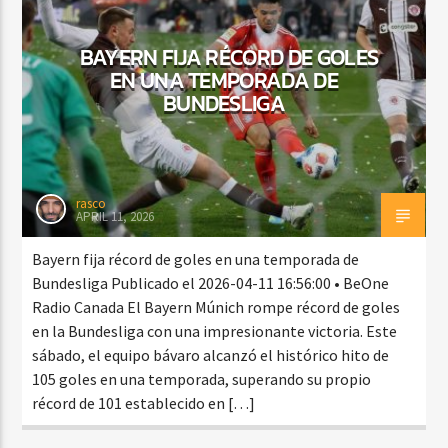
BAYERN FIJA RÉCORD DE GOLES
EN UNA TEMPORADA DE
CURRENT SHOW
BUNDESLIGA
DE POR AQUÍ Y POR ALLÁ CON TACHA
7:00 PM
8:00 PM
rasco
APRIL 11, 2026
Beone Radio
Bayern fija récord de goles en una temporada de
Bundesliga Publicado el 2026-04-11 16:56:00 • BeOne
Radio Canada El Bayern Múnich rompe récord de goles
en la Bundesliga con una impresionante victoria. Este
sábado, el equipo bávaro alcanzó el histórico hito de
105 goles en una temporada, superando su propio
récord de 101 establecido en […]