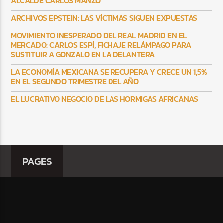
ALCALDE CARLOS MANZO
ARCHIVOS EPSTEIN: LAS VÍCTIMAS SIGUEN EXPUESTAS
MOVIMIENTO INESPERADO DEL REAL MADRID EN EL
MERCADO: CARLOS ESPÍ, FICHAJE RELÁMPAGO PARA
SUSTITUIR A GONZALO EN LA DELANTERA
LA ECONOMÍA MEXICANA SE RECUPERA Y CRECE UN 1,5%
EN EL SEGUNDO TRIMESTRE DEL AÑO
EL LUCRATIVO NEGOCIO DE LAS HORMIGAS AFRICANAS
PAGES