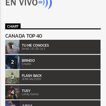
CHART
CANADA TOP 40
TU ME CONOCES
1
Small J EL DE LA S
BRINDO
2
Cruzito
FLASH BACK
3
JEAN SALCEDO
TUSY
4
Landy Garcia
JUEGA