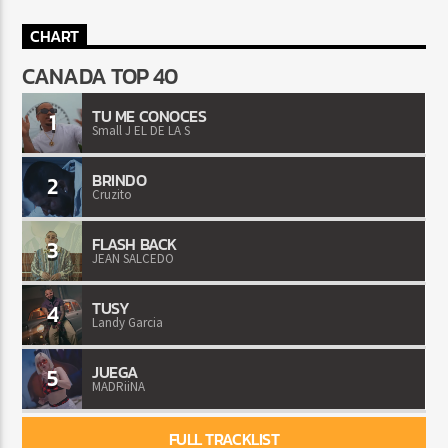
CHART
CANADA TOP 40
TU ME CONOCES
1
Small J EL DE LA S
BRINDO
2
Cruzito
FLASH BACK
3
JEAN SALCEDO
TUSY
4
Landy Garcia
JUEGA
5
MADRiiNA
FULL TRACKLIST