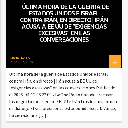
ÚLTIMA HORA DE LA GUERRA DE
ESTADOS UNIDOS E ISRAEL
CONTRA IRÁN, EN DIRECTO | IRÁN
CURRENT SHOW
ACUSA A EE UU DE “EXIGENCIAS
URBANO EN HORARIO ESTELAR
EXCESIVAS” EN LAS
CONVERSACIONES
7:00 PM
9:00 PM
Maria Henao
APRIL 12, 2026
Beone Radio
Última hora de la guerra de Estados Unidos e Israel
contra Irán, en directo | Irán acusa a EE UU de
“exigencias excesivas” en las conversaciones Publicado
el 2026-04-12 06:22:00 • BeOne Radio Canada Fracasan
las negociaciones entre EE UU e Irán tras intensa ronda
de diálogo El vicepresidente estadounidense, JD Vance,
ha cerrado una […]