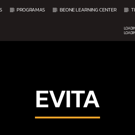
S
PROGRAMAS
BEONE LEARNING CENTER
T
LOADI
LOADI
CURRENT SHOW
BACHATA Y VALLENATO
9:00 AM
11:00 AM
EVITA