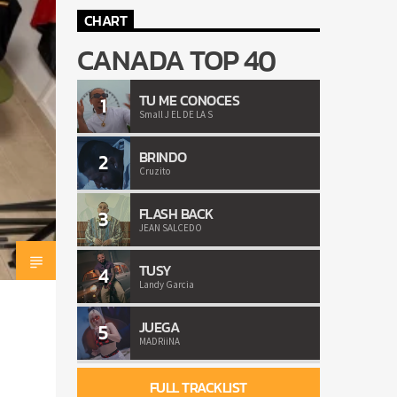
CHART
CANADA TOP 40
TU ME CONOCES
1
Small J EL DE LA S
BRINDO
2
Cruzito
FLASH BACK
3
JEAN SALCEDO
TUSY
4
Landy Garcia
JUEGA
5
MADRiiNA
FULL TRACKLIST