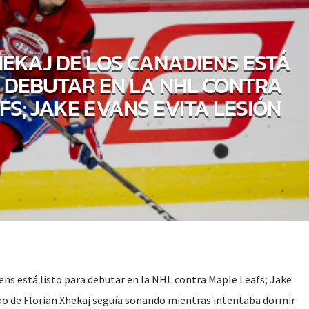
EKAJ DE LOS CANADIENS ESTÁ
A DEBUTAR EN LA NHL CONTRA
S; JAKE EVANS EVITA LESIÓN
ens está listo para debutar en la NHL contra Maple Leafs; Jake
ono de Florian Xhekaj seguía sonando mientras intentaba dormir