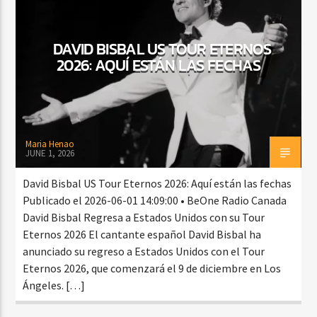
DAVID BISBAL US TOUR ETERNOS
CURRENT SHOW
2026: AQUÍ ESTÁN LAS FECHAS
DJ MIX
12:00 AM
2:00 AM
Maria Henao
JUNE 1, 2026
Beone Radio
David Bisbal US Tour Eternos 2026: Aquí están las fechas
Publicado el 2026-06-01 14:09:00 • BeOne Radio Canada
David Bisbal Regresa a Estados Unidos con su Tour
Eternos 2026 El cantante español David Bisbal ha
anunciado su regreso a Estados Unidos con el Tour
Eternos 2026, que comenzará el 9 de diciembre en Los
Ángeles. […]