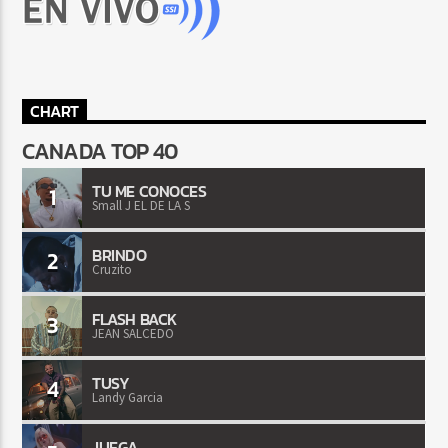
CHART
CANADA TOP 40
TU ME CONOCES
1
Small J EL DE LA S
BRINDO
2
Cruzito
FLASH BACK
3
JEAN SALCEDO
TUSY
4
Landy Garcia
JUEGA