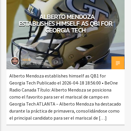
ALBERTO MENDOZA
ESTABLISHES HIMSELF AS QB1 FOR
CURRENT SHOW
GEORGIA TECH
DJ MIX
12:00 AM
2:00 AM
rasco
APRIL 18, 2026
Beone Radio
Alberto Mendoza establishes himself as QB1 for
Georgia Tech Publicado el 2026-04-18 18:56:00 • BeOne
Radio Canada Título: Alberto Mendoza se posiciona
como el favorito para ser el mariscal de campo en
Georgia Tech ATLANTA – Alberto Mendoza ha destacado
durante la práctica de primavera, consolidándose como
el principal candidato para ser el mariscal de […]