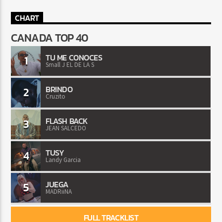
CHART
CANADA TOP 40
TU ME CONOCES
1
Small J EL DE LA S
BRINDO
2
Cruzito
FLASH BACK
3
JEAN SALCEDO
TUSY
4
Landy Garcia
JUEGA
5
MADRiiNA
FULL TRACKLIST