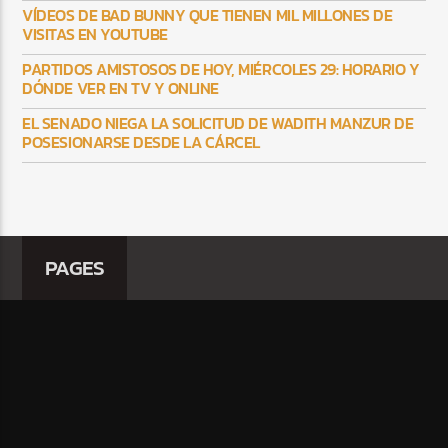
VÍDEOS DE BAD BUNNY QUE TIENEN MIL MILLONES DE
VISITAS EN YOUTUBE
PARTIDOS AMISTOSOS DE HOY, MIÉRCOLES 29: HORARIO Y
DÓNDE VER EN TV Y ONLINE
EL SENADO NIEGA LA SOLICITUD DE WADITH MANZUR DE
POSESIONARSE DESDE LA CÁRCEL
PAGES