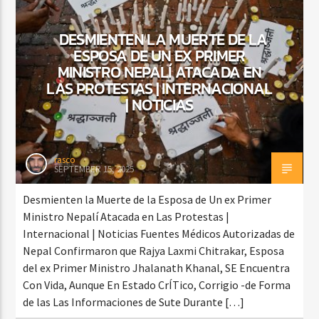
DESMIENTEN LA MUERTE DE LA
ESPOSA DE UN EX PRIMER
CURRENT SHOW
MINISTRO NEPALÍ ATACADA EN
DJ MIX
12:00 AM
2:00 AM
LAS PROTESTAS | INTERNACIONAL
| NOTICIAS
Beone Radio
rasco
SEPTEMBER 15, 2025
Desmienten la Muerte de la Esposa de Un ex Primer
Ministro Nepalí Atacada en Las Protestas |
Internacional | Noticias Fuentes Médicos Autorizadas de
Nepal Confirmaron que Rajya Laxmi Chitrakar, Esposa
del ex Primer Ministro Jhalanath Khanal, SE Encuentra
Con Vida, Aunque En Estado CrÍTico, Corrigio -de Forma
de las Las Informaciones de Sute Durante […]