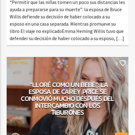
“Permitir que las niñas tomen un poco sus distancias les
ayuda a prepararse para su muerte”: la esposa de Bruce
Willis defiende su decisión de haber colocado a su
esposo en una casa separada. Mientras promueve su
libro El viaje no explicadoEmma Heming Willis tuvo que
defender su decisión de haber colocado a su esposo, […]
MONTREAL
0
“LLORÉ COMO UN BEBÉ”: LA
ESPOSA DE CAREY PRICE SE
CONMOVIÓ MUCHO DESPUÉS DEL
INTERCAMBIO CON LOS
TIBURONES