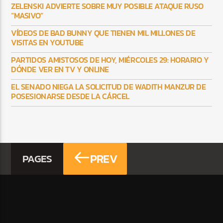
ZELENSKI ADVIERTE SOBRE MUY POSIBLE ATAQUE RUSO
“MASIVO”
VÍDEOS DE BAD BUNNY QUE TIENEN MIL MILLONES DE
VISITAS EN YOUTUBE
PARTIDOS AMISTOSOS DE HOY, MIÉRCOLES 29: HORARIO Y
DÓNDE VER EN TV Y ONLINE
EL SENADO NIEGA LA SOLICITUD DE WADITH MANZUR DE
POSESIONARSE DESDE LA CÁRCEL
PREV
PAGES