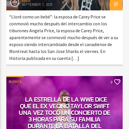
rasco
SEPTEMBER 7, 2025
“Lloré como un bebé”: la esposa de Carey Price se
conmovió mucho después del intercambio con los
tiburones Angela Price, la esposa de Carey Price,
aparentemente se conmovió mucho después de ver a su
esposo siendo intercambiado desde el canadiense de
Montreal hasta los San Jose Sharks el viernes. En
Historia publicada en su cuenta […]
MUSICA
0
LA ESTRELLA DE LA WWE DICE
QUE EL EX VECINO TAYLOR SWIFT
UNA VEZ TOCÓ UN CONCIERTO DE
3 HORAS PARA SU FAMILIA
DURANTE LA BATALLA DEL