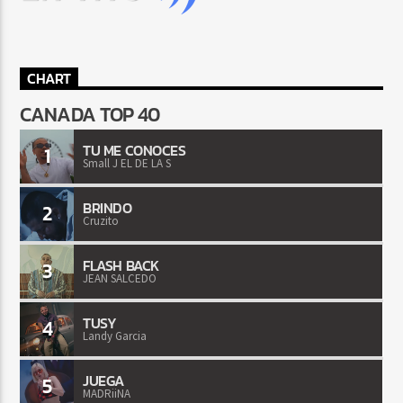
CHART
CANADA TOP 40
TU ME CONOCES
1
Small J EL DE LA S
BRINDO
2
Cruzito
FLASH BACK
3
JEAN SALCEDO
TUSY
4
Landy Garcia
JUEGA
5
MADRiiNA