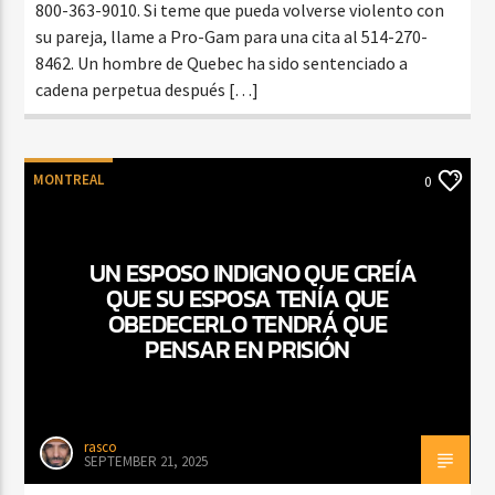
800-363-9010. Si teme que pueda volverse violento con
su pareja, llame a Pro-Gam para una cita al 514-270-
8462. Un hombre de Quebec ha sido sentenciado a
cadena perpetua después […]
MONTREAL
0
UN ESPOSO INDIGNO QUE CREÍA
QUE SU ESPOSA TENÍA QUE
OBEDECERLO TENDRÁ QUE
PENSAR EN PRISIÓN
rasco
SEPTEMBER 21, 2025