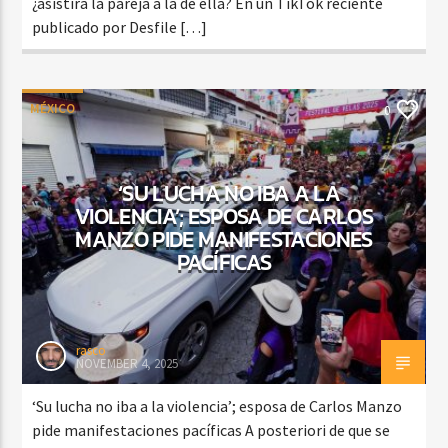
¿asistirá la pareja a la de ella? En un TikTok reciente
publicado por Desfile […]
MÉXICO
0
‘SU LUCHA NO IBA A LA
VIOLENCIA’; ESPOSA DE CARLOS
MANZO PIDE MANIFESTACIONES
PACÍFICAS
rasco
NOVEMBER 4, 2025
‘Su lucha no iba a la violencia’; esposa de Carlos Manzo
pide manifestaciones pacíficas A posteriori de que se