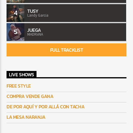
TUSY
4
Landy Garcia
JUEGA
5
MADRiiNA
FULL TRACKLIST
LIVE SHOWS
FREE STYLE
COMPRA VENDE GANA
DE POR AQUÍ Y POR ALLÁ CON TACHA
LA MESA NARANJA