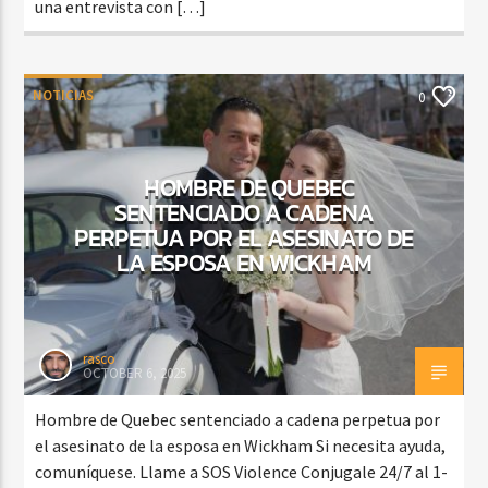
una entrevista con […]
NOTICIAS
0
HOMBRE DE QUEBEC
SENTENCIADO A CADENA
PERPETUA POR EL ASESINATO DE
LA ESPOSA EN WICKHAM
rasco
OCTOBER 6, 2025
Hombre de Quebec sentenciado a cadena perpetua por
el asesinato de la esposa en Wickham Si necesita ayuda,
comuníquese. Llame a SOS Violence Conjugale 24/7 al 1-