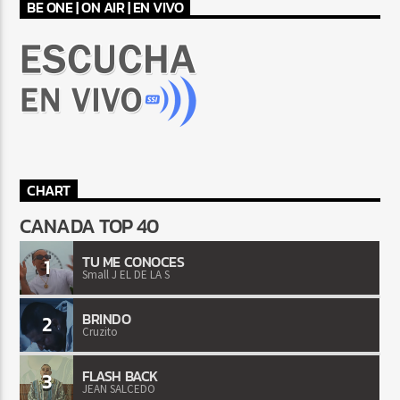
BE ONE | ON AIR | EN VIVO
CHART
CANADA TOP 40
TU ME CONOCES
1
Small J EL DE LA S
BRINDO
2
Cruzito
FLASH BACK
3
JEAN SALCEDO