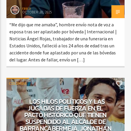
rasco
OCTOBER 30, 2025
“Me dijo que me amaba”, hombre envío nota de voz a
esposa tras ser aplastado por bóveda | Internacional |
Noticias Ángel Rojas, trabajador de una funeraria en
Estados Unidos, falleció a los 24 años de edad tras un
accidente donde fue aplastado por una de las bóvedas
del lugar. Antes de fallar, envío un […]
COLOMBIA
0
LOS HILOS POLÍTICOS Y LAS
JUGADAS DE FUERZA EN EL
PACTO HISTÓRICO QUE TIENEN
SUSPENDIDO AL ALCALDE DE
BARRANCABERMEJA, JONATHAN