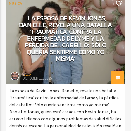
MUSICA
0
LA ESPOSA DE KEVIN JONAS,
DANIELLE, REVELA UNA BATALLA
‘TRAUMÁTICA’ CONTRA LA
ENFERMEDAD DE LYME Y LA
PÉRDIDA DEL CABELLO: ‘SÓLO
QUERÍA SENTIRME COMO YO
MISMA’
rasco
OCTOBER 11, 2025
La esposa de Kevin Jonas, Danielle, revela una batalla
‘traumática’ contra la enfermedad de Lyme y la pérdida
del cabello: ‘Sólo quería sentirme como yo misma’
Danielle Jonas, quien está casada con Kevin Jonas, ha
estado lidiando con algunos problemas de salud difíciles
detrás de escena. La personalidad de televisión reveló en