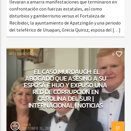
llevaran a amarra manifestaciones que terminaron en
confrontación con fuerzas estatales, así como
disturbios y gamberrismo versus el Fortaleza de
Recibidor, la ayuntamiento de Apatzingán y una periodo
del teleférico de Uruapan, Grecia Quiroz, esposa del […]
INTERNACIONAL
0
EL CASO MURDAUGH: EL
ABOGADO QUE ASESINÓ A SU
ESPOSA E HIJO Y EXPUSO UNA
RED DE CORRUPCIÓN EN
CAROLINA DEL SUR |
INTERNACIONAL | NOTICIAS
rasco
OCTOBER 31, 2025