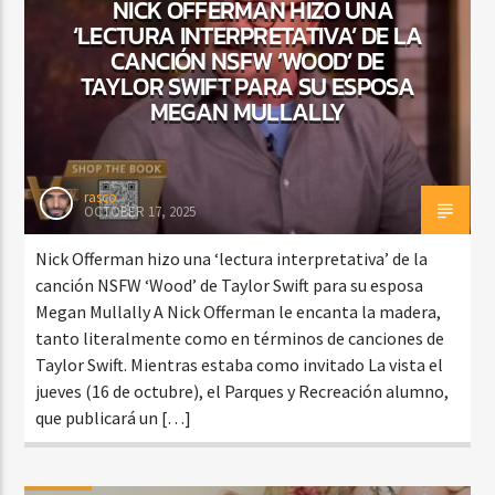
NICK OFFERMAN HIZO UNA
‘LECTURA INTERPRETATIVA’ DE LA
CANCIÓN NSFW ‘WOOD’ DE
TAYLOR SWIFT PARA SU ESPOSA
MEGAN MULLALLY
rasco
OCTOBER 17, 2025
Nick Offerman hizo una ‘lectura interpretativa’ de la
canción NSFW ‘Wood’ de Taylor Swift para su esposa
Megan Mullally A Nick Offerman le encanta la madera,
tanto literalmente como en términos de canciones de
Taylor Swift. Mientras estaba como invitado La vista el
jueves (16 de octubre), el Parques y Recreación alumno,
que publicará un […]