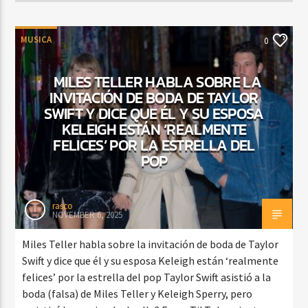
MUSICA
0
MILES TELLER HABLA SOBRE LA
INVITACIÓN DE BODA DE TAYLOR
SWIFT Y DICE QUE ÉL Y SU ESPOSA
KELEIGH ESTÁN ‘REALMENTE
FELICES’ POR LA ESTRELLA DEL
POP
rasco
NOVEMBER 6, 2025
Miles Teller habla sobre la invitación de boda de Taylor
Swift y dice que él y su esposa Keleigh están ‘realmente
felices’ por la estrella del pop Taylor Swift asistió a la
boda (falsa) de Miles Teller y Keleigh Sperry, pero