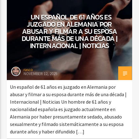
UN ESPAÑOL DE 61 AÑOS ES
JUZGADO EN ALEMANIA POR
CURRENT SHOW
ABUSAR Y FILMAR A SU ESPOSA
FIESTA DJ MIX
DURANTE MÁS DE UNA DÉCADA |
9:00 PM
12:00 AM
INTERNACIONAL | NOTICIAS
rasco
NOVEMBER 12, 2025
Beone Radio
Un español de 61 años es juzgado en Alemania por
abusar y filmar a su esposa durante más de una década |
Internacional | Noticias Un hombre de 61 años y
nacionalidad española es juzgado actualmente en
Alemania por haber presuntamente sedado, abusado
sexualmente y filmado sistemáticamente a su esposa
durante años y haber difundido […]