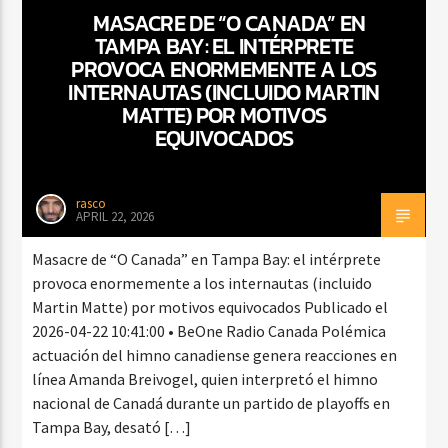
MASACRE DE “O CANADA” EN
TAMPA BAY: EL INTÉRPRETE
PROVOCA ENORMEMENTE A LOS
CURRENT SHOW
INTERNAUTAS (INCLUIDO MARTIN
BACHATA PARA EL CAMINO
MATTE) POR MOTIVOS
EQUIVOCADOS
5:00 PM
7:00 PM
rasco
APRIL 22, 2026
Beone Radio
Masacre de “O Canada” en Tampa Bay: el intérprete
provoca enormemente a los internautas (incluido
Martin Matte) por motivos equivocados Publicado el
2026-04-22 10:41:00 • BeOne Radio Canada Polémica
actuación del himno canadiense genera reacciones en
línea Amanda Breivogel, quien interpretó el himno
nacional de Canadá durante un partido de playoffs en
Tampa Bay, desató […]