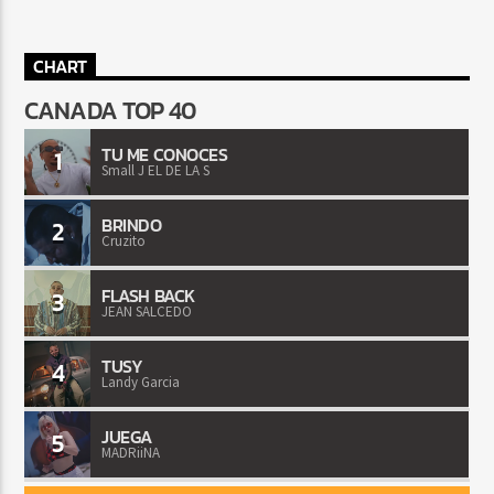
CHART
CANADA TOP 40
TU ME CONOCES
1
Small J EL DE LA S
BRINDO
2
Cruzito
FLASH BACK
3
JEAN SALCEDO
TUSY
4
Landy Garcia
JUEGA
5
MADRiiNA