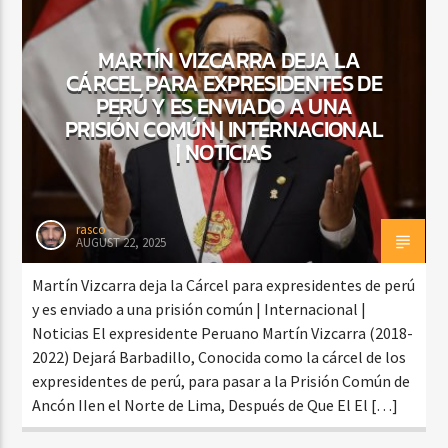
MARTÍN VIZCARRA DEJA LA
CÁRCEL PARA EXPRESIDENTES DE
PERÚ Y ES ENVIADO A UNA
PRISIÓN COMÚN | INTERNACIONAL
| NOTICIAS
rasco
AUGUST 22, 2025
Martín Vizcarra deja la Cárcel para expresidentes de perú
y es enviado a una prisión común | Internacional |
Noticias El expresidente Peruano Martín Vizcarra (2018-
2022) Dejará Barbadillo, Conocida como la cárcel de los
expresidentes de perú, para pasar a la Prisión Común de
Ancón IIen el Norte de Lima, Después de Que El El […]