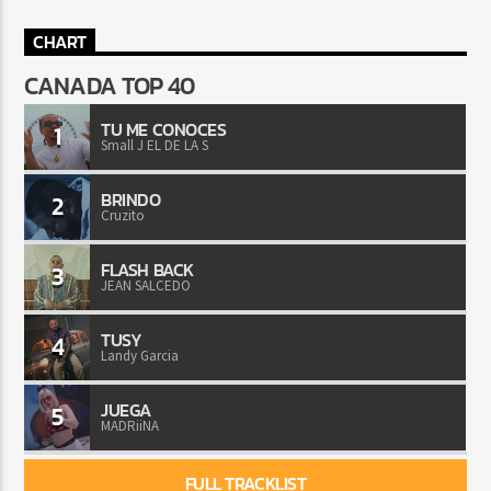
CHART
CANADA TOP 40
TU ME CONOCES
1
Small J EL DE LA S
BRINDO
2
Cruzito
FLASH BACK
3
JEAN SALCEDO
TUSY
4
Landy Garcia
JUEGA
5
MADRiiNA
FULL TRACKLIST