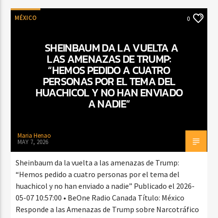
MÉXICO
0
SHEINBAUM DA LA VUELTA A
LAS AMENAZAS DE TRUMP:
“HEMOS PEDIDO A CUATRO
PERSONAS POR EL TEMA DEL
HUACHICOL Y NO HAN ENVIADO
A NADIE”
Maria Henao
MAY 7, 2026
Sheinbaum da la vuelta a las amenazas de Trump:
“Hemos pedido a cuatro personas por el tema del
huachicol y no han enviado a nadie” Publicado el 2026-
05-07 10:57:00 • BeOne Radio Canada Título: México
Responde a las Amenazas de Trump sobre Narcotráfico