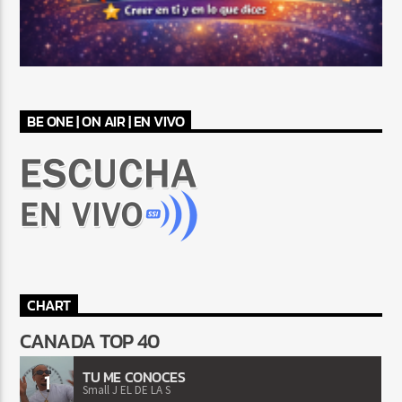
BE ONE | ON AIR | EN VIVO
CHART
CANADA TOP 40
TU ME CONOCES
1
Small J EL DE LA S