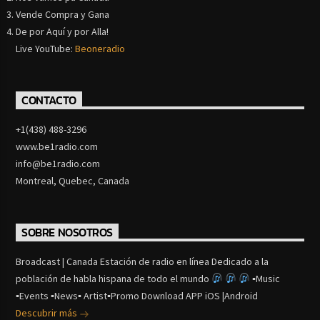
Vende Compra y Gana
De por Aquí y por Alla!
Live YouTube:
Beoneradio
CONTACTO
+1(438) 488-3296
www.be1radio.com
info@be1radio.com
Montreal, Quebec, Canada
SOBRE NOSOTROS
Broadcast | Canada Estación de radio en línea Dedicado a la
población de habla hispana de todo el mundo
▪Music
▪Events ▪News▪ Artist▪Promo Download APP iOS |Android
Descubrir más