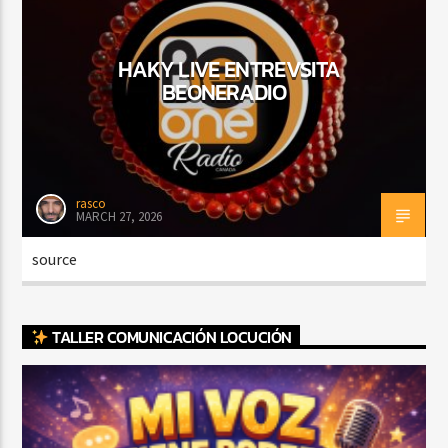
HAKY LIVE ENTREVSITA
CURRENT SHOW
BEONERADIO
DJ MIX
12:00 AM
2:00 AM
rasco
MARCH 27, 2026
Beone Radio
source
TALLER COMUNICACIÓN LOCUCIÓN