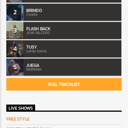
BRINDO
2
Cruzito
FLASH BACK
3
JEAN SALCEDO
TUSY
4
Landy Garcia
JUEGA
5
MADRiiNA
FULL TRACKLIST
LIVE SHOWS
FREE STYLE