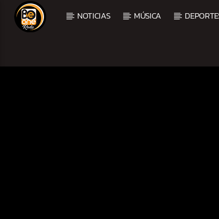
NOTICIAS
MÚSICA
DEPORTE
CURRENT TRACK
TITLE
ARTIST
CURRENT SHOW
MEZCLA TROPICAL Y S
1:00 PM
3:00 PM