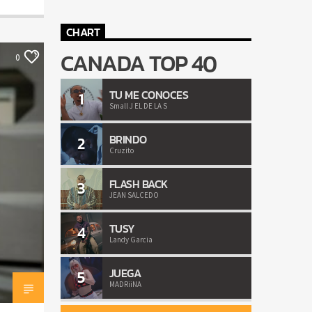
CHART
CANADA TOP 40
0
TU ME CONOCES
1
Small J EL DE LA S
BRINDO
2
Cruzito
FLASH BACK
3
JEAN SALCEDO
TUSY
4
Landy Garcia
JUEGA
5
MADRiiNA