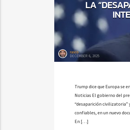
LA “DESAPA
INT
rasco
DECEMBER 6, 2025
Trump dice que Europa se enf
Noticias El gobierno del pr
“desaparición civilizatoria”
confiables, en un nuevo doc
En […]