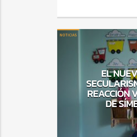
NOTICIAS
EL NUEV
SECULARIS
REACCIÓN V
DE SÍM