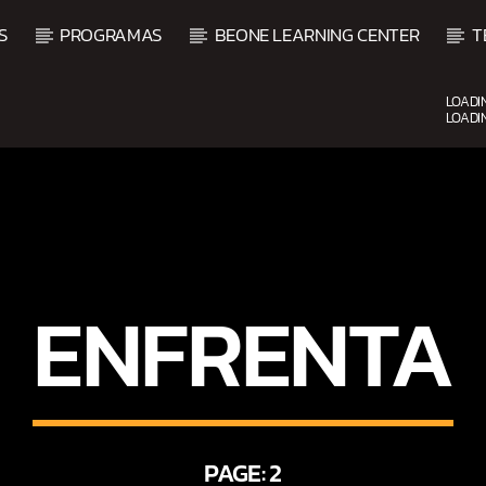
S
PROGRAMAS
BEONE LEARNING CENTER
T
LOADI
LOADI
UPCOMING SHOW
ENFRENTA
ALSA
BALADAS Y VALLENA
3:00 PM
5:00 PM
PAGE: 2