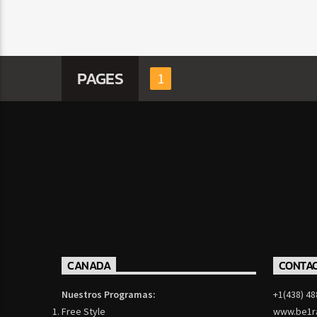
PAGES
1
CANADA
CONTA
Nuestros Programas:
+1(438) 48
Free Style
www.be1r