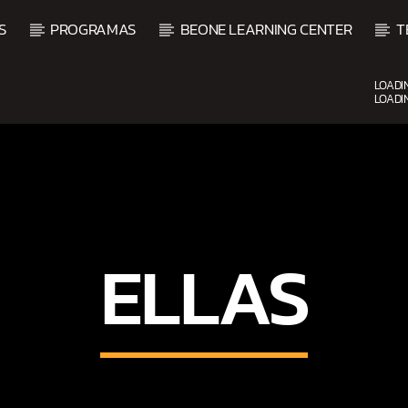
S
PROGRAMAS
BEONE LEARNING CENTER
T
LOADI
LOADI
CURRENT SHOW
BACHATA PARA EL CAMINO
5:00 PM
7:00 PM
ELLAS