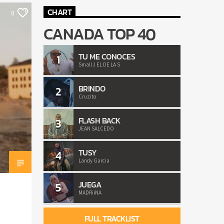
CHART
0
CANADA TOP 40
TU ME CONOCES
1
Small J EL DE LA S
BRINDO
2
Cruzito
FLASH BACK
3
JEAN SALCEDO
TUSY
4
Landy Garcia
JUEGA
5
MADRiiNA
FULL TRACKLIST