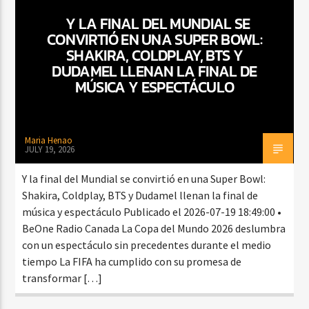
Y LA FINAL DEL MUNDIAL SE
CONVIRTIÓ EN UNA SUPER BOWL:
SHAKIRA, COLDPLAY, BTS Y
CURRENT SHOW
DUDAMEL LLENAN LA FINAL DE
BACHATA Y VALLENATO
MÚSICA Y ESPECTÁCULO
9:00 AM
11:00 AM
Maria Henao
JULY 19, 2026
Beone Radio
Y la final del Mundial se convirtió en una Super Bowl:
Shakira, Coldplay, BTS y Dudamel llenan la final de
música y espectáculo Publicado el 2026-07-19 18:49:00 •
BeOne Radio Canada La Copa del Mundo 2026 deslumbra
con un espectáculo sin precedentes durante el medio
tiempo La FIFA ha cumplido con su promesa de
transformar […]