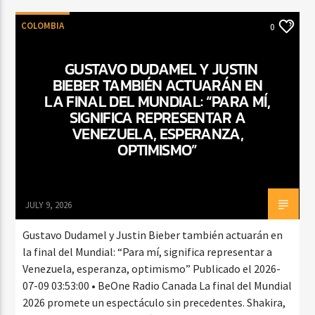
COLOMBIA
0
GUSTAVO DUDAMEL Y JUSTIN
BIEBER TAMBIÉN ACTUARÁN EN
LA FINAL DEL MUNDIAL: “PARA MÍ,
SIGNIFICA REPRESENTAR A
VENEZUELA, ESPERANZA,
OPTIMISMO”
JULY 9, 2026
Gustavo Dudamel y Justin Bieber también actuarán en
la final del Mundial: “Para mí, significa representar a
Venezuela, esperanza, optimismo” Publicado el 2026-
07-09 03:53:00 • BeOne Radio Canada La final del Mundial
2026 promete un espectáculo sin precedentes. Shakira,