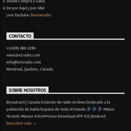
Vende Compra y Gana
De por Aquí y por Alla!
Live YouTube:
Beoneradio
CONTACTO
+1(438) 488-3296
www.be1radio.com
info@be1radio.com
Montreal, Quebec, Canada
SOBRE NOSOTROS
Broadcast | Canada Estación de radio en línea Dedicado a la
población de habla hispana de todo el mundo
▪Music
▪Events ▪News▪ Artist▪Promo Download APP iOS |Android
Descubrir más