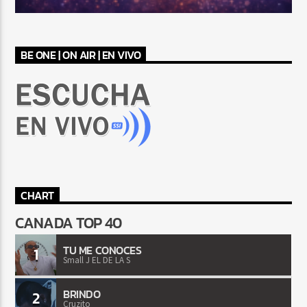
BE ONE | ON AIR | EN VIVO
CHART
CANADA TOP 40
TU ME CONOCES
1
Small J EL DE LA S
BRINDO
2
Cruzito