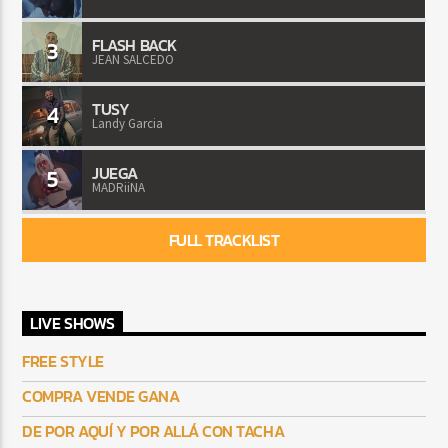
FLASH BACK
3
JEAN SALCEDO
TUSY
4
Landy Garcia
JUEGA
5
MADRiiNA
FULL TRACKLIST
LIVE SHOWS
FREE STYLE
COMPRA VENDE GANA
DE POR AQUÍ Y POR ALLÁ CON TACHA