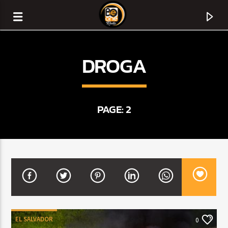
DROGA
PAGE: 2
CURRENT TRACK
TITLE
ARTIST
EL SALVADOR
0