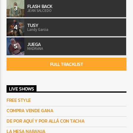
FLASH BACK
3
JEAN SALCEDO
TUSY
4
Landy Garcia
JUEGA
5
MADRiiNA
FULL TRACKLIST
LIVE SHOWS
FREE STYLE
COMPRA VENDE GANA
DE POR AQUÍ Y POR ALLÁ CON TACHA
LA MESA NARANJA