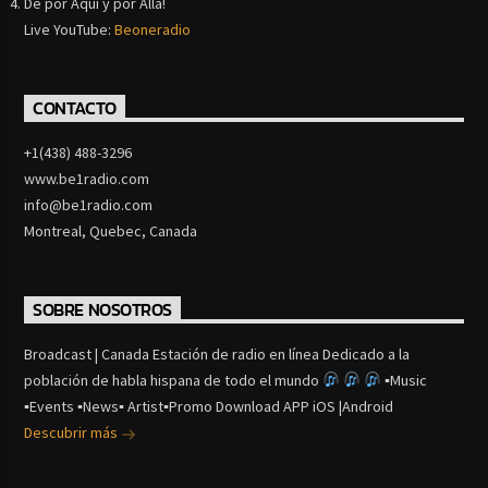
De por Aquí y por Alla!
Live YouTube:
Beoneradio
CONTACTO
+1(438) 488-3296
www.be1radio.com
info@be1radio.com
Montreal, Quebec, Canada
SOBRE NOSOTROS
Broadcast | Canada Estación de radio en línea Dedicado a la
población de habla hispana de todo el mundo
▪Music
▪Events ▪News▪ Artist▪Promo Download APP iOS |Android
Descubrir más