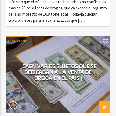
informó que el año de Levante Jesucristo ha confiscado
más de 20 toneladas de drogas, que ya excede el registro
del año molesto de 16.8 toneladas. Todavía quedan
cuatro meses para matar a 2025, lo que […]
EL SALVADOR
0
CAEN VARIOS SUJETOS QUE SE
DEDICABAN A LA VENTA DE
DROGA EN EL PAÍS |
rasco
AUGUST 16, 2025