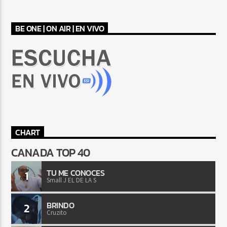
BE ONE | ON AIR | EN VIVO
CHART
CANADA TOP 40
TU ME CONOCES
1
Small J EL DE LA S
BRINDO
2
Cruzito