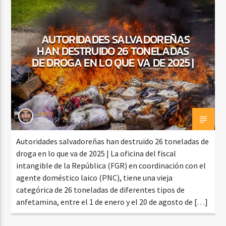
AUTORIDADES SALVADOREÑAS
CURRENT SHOW
HAN DESTRUIDO 26 TONELADAS
BACHATA Y VALLENATO
DE DROGA EN LO QUE VA DE 2025 |
9:00 AM
11:00 AM
rasco
AUGUST 25, 2025
Beone Radio
Autoridades salvadoreñas han destruido 26 toneladas de
droga en lo que va de 2025 | La oficina del fiscal
intangible de la República (FGR) en coordinación con el
agente doméstico laico (PNC), tiene una vieja
categórica de 26 toneladas de diferentes tipos de
anfetamina, entre el 1 de enero y el 20 de agosto de […]