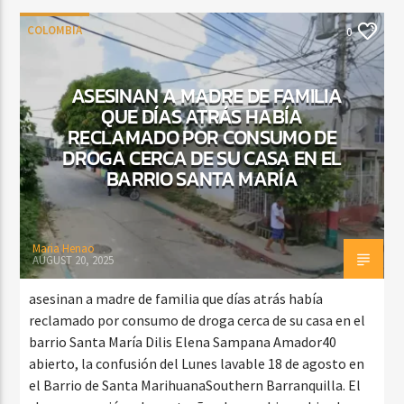
COLOMBIA
0
ASESINAN A MADRE DE FAMILIA
QUE DÍAS ATRÁS HABÍA
RECLAMADO POR CONSUMO DE
DROGA CERCA DE SU CASA EN EL
BARRIO SANTA MARÍA
Maria Henao
AUGUST 20, 2025
asesinan a madre de familia que días atrás había
reclamado por consumo de droga cerca de su casa en el
barrio Santa María Dilis Elena Sampana Amador40
abierto, la confusión del Lunes lavable 18 de agosto en
el Barrio de Santa MarihuanaSouthern Barranquilla. El