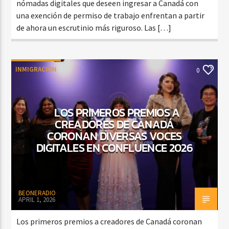
nómadas digitales que deseen ingresar a Canadá con
una exención de permiso de trabajo enfrentan a partir
de ahora un escrutinio más riguroso. Las […]
INMIGRACIÓN
0
LOS PRIMEROS PREMIOS A
CREADORES DE CANADÁ
CORONAN DIVERSAS VOCES
DIGITALES EN CONFLUENCE 2026
BEONERADIO
APRIL 1, 2026
Los primeros premios a creadores de Canadá coronan