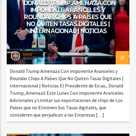
DONALD TRUMP AMENAZA CON
IMPONENTE ARANCELES Y
ROUNDAR CHIPS A PAÍSES QUE
NO QUITEN TASAS DIGITALES |
INTERNACIONAL | NOTICIAS
rasco
AUGUST 26, 2025
Donald Trump Amenaza Con imponente Aranceles y
Roundar Chips A Países Que No Quiten Tasas Digitales |
Internacional | Noticias El Presidente de Ee.uu., Donald
Trump, Amenazó Este Lunes Con imponente Aranceles
Adicionales y Limitar sus exportaciones de chips de Los
Países que no Eliminen Sus Tasas digitales, que
consideren que perjudican a las Empresas […]