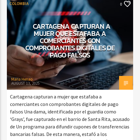
COLOMBIA
0
CARTAGENA CAPTURAN A
MUJER QUE ESTAFABA A
COMERCIANTES CON
COMPROBANTES DIGITALES DE
PAGO FALSOS
Maria Henao
AUGUST 13, 2025
Cartagena capturan a mujer que estafaba a
comerciantes con comprobantes digitales de pago
falsos Una dama, identificada por el guardia como
‘Grays’, fue capturado en el barrio de Santa Rita, acusado
de Un programa para difundir cupones de transferencias
bancarias falsas. De esta manera, estafó a los