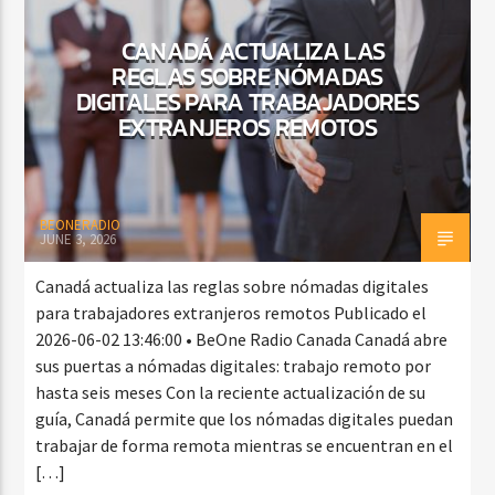
CANADÁ ACTUALIZA LAS
REGLAS SOBRE NÓMADAS
CURRENT SHOW
DIGITALES PARA TRABAJADORES
BACHATA Y VALLENATO
EXTRANJEROS REMOTOS
9:00 AM
11:00 AM
BEONERADIO
JUNE 3, 2026
Beone Radio
Canadá actualiza las reglas sobre nómadas digitales
para trabajadores extranjeros remotos Publicado el
2026-06-02 13:46:00 • BeOne Radio Canada Canadá abre
sus puertas a nómadas digitales: trabajo remoto por
hasta seis meses Con la reciente actualización de su
guía, Canadá permite que los nómadas digitales puedan
trabajar de forma remota mientras se encuentran en el
[…]