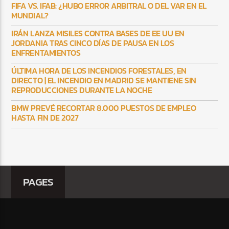
FIFA VS. IFAB: ¿HUBO ERROR ARBITRAL O DEL VAR EN EL
MUNDIAL?
IRÁN LANZA MISILES CONTRA BASES DE EE UU EN
JORDANIA TRAS CINCO DÍAS DE PAUSA EN LOS
ENFRENTAMIENTOS
ÚLTIMA HORA DE LOS INCENDIOS FORESTALES, EN
DIRECTO | EL INCENDIO EN MADRID SE MANTIENE SIN
REPRODUCCIONES DURANTE LA NOCHE
BMW PREVÉ RECORTAR 8.000 PUESTOS DE EMPLEO
HASTA FIN DE 2027
PAGES