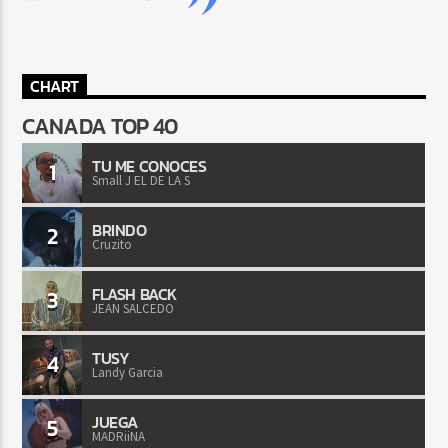
CHART
CANADA TOP 40
TU ME CONOCES
1
Small J EL DE LA S
BRINDO
2
Cruzito
FLASH BACK
3
JEAN SALCEDO
TUSY
4
Landy Garcia
JUEGA
5
MADRiiNA