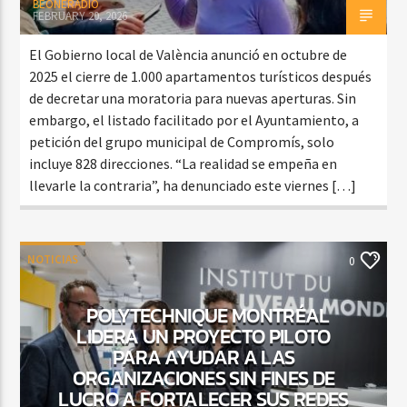
BEONERADIO
FEBRUARY 20, 2026
El Gobierno local de València anunció en octubre de
2025 el cierre de 1.000 apartamentos turísticos después
de decretar una moratoria para nuevas aperturas. Sin
embargo, el listado facilitado por el Ayuntamiento, a
petición del grupo municipal de Compromís, solo
incluye 828 direcciones. “La realidad se empeña en
llevarle la contraria”, ha denunciado este viernes […]
NOTICIAS
0
POLYTECHNIQUE MONTRÉAL
LIDERA UN PROYECTO PILOTO
PARA AYUDAR A LAS
ORGANIZACIONES SIN FINES DE
LUCRO A FORTALECER SUS REDES