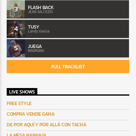
FLASH BACK
3
JEAN SALCEDO
TUSY
4
Landy Garcia
JUEGA
5
MADRiiNA
FULL TRACKLIST
LIVE SHOWS
FREE STYLE
COMPRA VENDE GANA
DE POR AQUÍ Y POR ALLÁ CON TACHA
LA MESA NARANJA