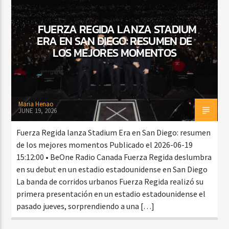
FUERZA REGIDA LANZA STADIUM
ERA EN SAN DIEGO: RESUMEN DE
CURRENT SHOW
LOS MEJORES MOMENTOS
BACHATA Y VALLENATO
9:00 AM
11:00 AM
Maria Henao
JUNE 19, 2026
Beone Radio
Fuerza Regida lanza Stadium Era en San Diego: resumen
de los mejores momentos Publicado el 2026-06-19
15:12:00 • BeOne Radio Canada Fuerza Regida deslumbra
en su debut en un estadio estadounidense en San Diego
La banda de corridos urbanos Fuerza Regida realizó su
primera presentación en un estadio estadounidense el
pasado jueves, sorprendiendo a una […]