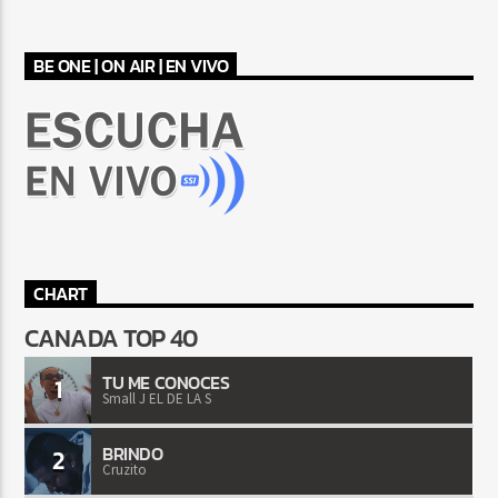
BE ONE | ON AIR | EN VIVO
CHART
CANADA TOP 40
TU ME CONOCES
1
Small J EL DE LA S
BRINDO
2
Cruzito