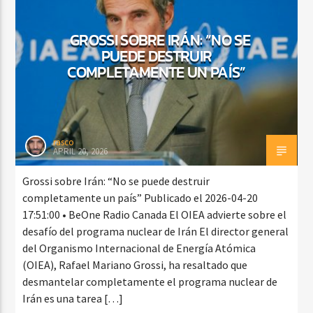
GROSSI SOBRE IRÁN: “NO SE
PUEDE DESTRUIR
CURRENT SHOW
COMPLETAMENTE UN PAÍS”
BACHATA Y VALLENATO
9:00 AM
11:00 AM
rasco
APRIL 20, 2026
Beone Radio
Grossi sobre Irán: “No se puede destruir
completamente un país” Publicado el 2026-04-20
17:51:00 • BeOne Radio Canada El OIEA advierte sobre el
desafío del programa nuclear de Irán El director general
del Organismo Internacional de Energía Atómica
(OIEA), Rafael Mariano Grossi, ha resaltado que
desmantelar completamente el programa nuclear de
Irán es una tarea […]