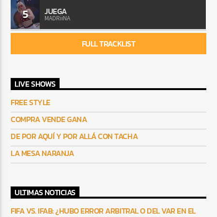
JUEGA
5
MADRiiNA
FULL TRACKLIST
LIVE SHOWS
FREE STYLE
COMPRA VENDE GANA
DE POR AQUÍ Y POR ALLÁ CON TACHA
LA MESA NARANJA
ULTIMAS NOTICIAS
FIFA VS. IFAB: ¿HUBO ERROR ARBITRAL O DEL VAR EN EL