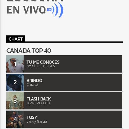
CHART
CANADA TOP 40
TU ME CONOCES
1
Small J EL DE LA S
BRINDO
2
Cruzito
FLASH BACK
3
JEAN SALCEDO
TUSY
4
Landy Garcia