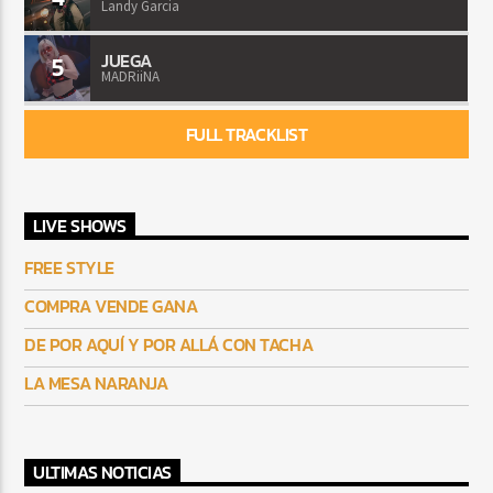
Landy Garcia
JUEGA
5
MADRiiNA
FULL TRACKLIST
LIVE SHOWS
FREE STYLE
COMPRA VENDE GANA
DE POR AQUÍ Y POR ALLÁ CON TACHA
LA MESA NARANJA
ULTIMAS NOTICIAS