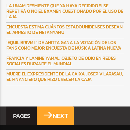
LA UNAM DESMIENTE QUE YA HAYA DECIDIDO SI SE
REPETIRÁ O NO EL EXAMEN CUESTIONADO POR EL USO DE
LA IA
ENCUESTA ESTIMA CUÁNTOS ESTADOUNIDENSES DESEAN
EL ARRESTO DE NETANYAHU
‘EQUILIBRIVM II’ DE ANITTA GANA LA VOTACIÓN DE LOS
FANS COMO MEJOR ENCUESTA DE MÚSICA LATINA NUEVA
FRANCIA Y LAMINE YAMAL, OBJETO DE ODIO EN REDES
SOCIALES DURANTE EL MUNDIAL
MUERE EL EXPRESIDENTE DE LA CAIXA JOSEP VILARASAU,
EL FINANCIERO QUE HIZO CRECER LA CAJA
NEXT
PAGES