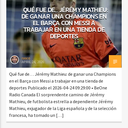
QUÉ FUE DE… JÉRÉMY MATHIEU:
DE GANAR UNA CHAMPIONS EN
EL BARÇA CON MESSI A
CURRENT SHOW
TRABAJAR EN UNA TIENDA DE
VIBRAS TROPICALES
DEPORTES
2:00 AM
4:00 AM
rasco
APRIL 24, 2026
Beone Radio
Qué fue de… Jérémy Mathieu: de ganar una Champions
en el Barça con Messi a trabajar en una tienda de
deportes Publicado el 2026-04-24 09:29:00 • BeOne
Radio Canada El sorprendente camino de Jérémy
Mathieu, de futbolista estrella a dependiente Jérémy
Mathieu, exjugador de la Liga española y de la selección
francesa, ha tomado un […]