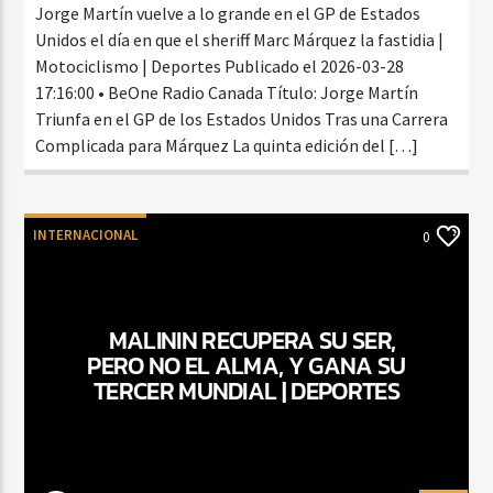
Jorge Martín vuelve a lo grande en el GP de Estados
Unidos el día en que el sheriff Marc Márquez la fastidia |
Motociclismo | Deportes Publicado el 2026-03-28
17:16:00 • BeOne Radio Canada Título: Jorge Martín
Triunfa en el GP de los Estados Unidos Tras una Carrera
Complicada para Márquez La quinta edición del […]
INTERNACIONAL
0
MALININ RECUPERA SU SER,
PERO NO EL ALMA, Y GANA SU
TERCER MUNDIAL | DEPORTES