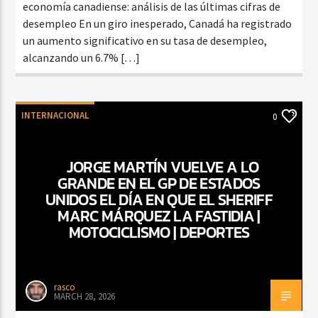
economía canadiense: análisis de las últimas cifras de
desempleo En un giro inesperado, Canadá ha registrado
un aumento significativo en su tasa de desempleo,
alcanzando un 6.7% […]
INTERNACIONAL
0
JORGE MARTÍN VUELVE A LO
GRANDE EN EL GP DE ESTADOS
UNIDOS EL DÍA EN QUE EL SHERIFF
MARC MÁRQUEZ LA FASTIDIA |
MOTOCICLISMO | DEPORTES
rasco
MARCH 28, 2026