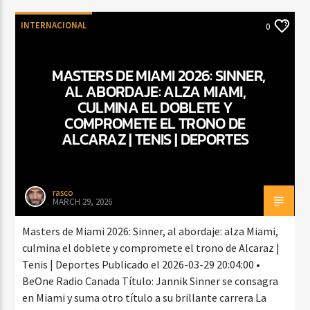
INTERNACIONAL
0
MASTERS DE MIAMI 2026: SINNER,
AL ABORDAJE: ALZA MIAMI,
CULMINA EL DOBLETE Y
COMPROMETE EL TRONO DE
ALCARAZ | TENIS | DEPORTES
rasco
MARCH 29, 2026
Masters de Miami 2026: Sinner, al abordaje: alza Miami,
culmina el doblete y compromete el trono de Alcaraz |
Tenis | Deportes Publicado el 2026-03-29 20:04:00 •
BeOne Radio Canada Título: Jannik Sinner se consagra
en Miami y suma otro título a su brillante carrera La