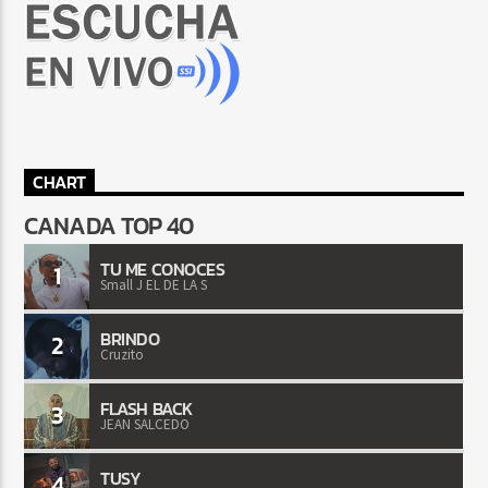
CHART
CANADA TOP 40
TU ME CONOCES
1
Small J EL DE LA S
BRINDO
2
Cruzito
FLASH BACK
3
JEAN SALCEDO
TUSY
4