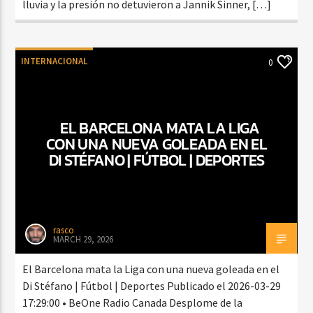
lluvia y la presión no detuvieron a Jannik Sinner, […]
INTERNACIONAL
0
EL BARCELONA MATA LA LIGA
CON UNA NUEVA GOLEADA EN EL
DI STÉFANO | FÚTBOL | DEPORTES
rasco
MARCH 29, 2026
El Barcelona mata la Liga con una nueva goleada en el
Di Stéfano | Fútbol | Deportes Publicado el 2026-03-29
17:29:00 • BeOne Radio Canada Desplome de la