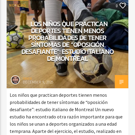
NOTICIAS
0
LOS NIÑOS QUE PRACTICAN
DEPORTES TIENEN MENOS
PROBABILIDADES DE TENER
SÍNTOMAS DE “OPOSICIÓN
DESAFIANTE”: ESTUDIO ITALIANO
DE MONTREAL
rasco
DECEMBER 9, 2025
Los niños que practican deportes tienen menos
probabilidades de tener síntomas de “oposición
desafiante”: estudio italiano de Montreal Un nuevo
estudio ha encontrado otra razón importante para que
los niños se unan a deportes organizados a una edad
temprana. Aparte del ejercicio, el estudio, realizado en