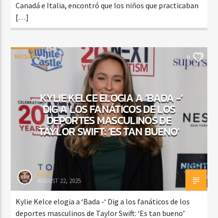
Canadá e Italia, encontró que los niños que practicaban
[…]
MUSICA
0
KYLIE KELCE ELOGIA A ‘BADA -‘
DIG A LOS FANÁTICOS DE LOS
DEPORTES MASCULINOS DE
TAYLOR SWIFT: ‘ES TAN BUENO’
rasco
AUGUST 22, 2025
Kylie Kelce elogia a ‘Bada -‘ Dig a los fanáticos de los
deportes masculinos de Taylor Swift: ‘Es tan bueno’