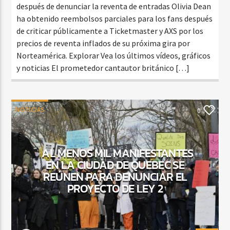
después de denunciar la reventa de entradas Olivia Dean
ha obtenido reembolsos parciales para los fans después
de criticar públicamente a Ticketmaster y AXS por los
precios de reventa inflados de su próxima gira por
Norteamérica. Explorar Vea los últimos vídeos, gráficos
y noticias El prometedor cantautor británico […]
NOTICIAS
0
AL MENOS MIL MANIFESTANTES
EN LA CIUDAD DE QUEBEC SE
REÚNEN PARA DENUNCIAR EL
PROYECTO DE LEY 2