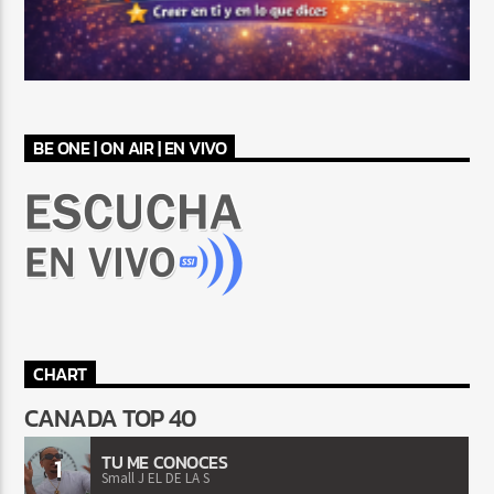
BE ONE | ON AIR | EN VIVO
CHART
CANADA TOP 40
TU ME CONOCES
1
Small J EL DE LA S