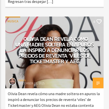
Regresan tras despejar […]
MUSICA
0
OLIVIA DEAN REVELA CÓMO
UNA MADRE SOLTERA EN APUROS
LA INSPIRÓ A DENUNCIAR LOS
PRECIOS DE REVENTA ‘VILES’ DE
TICKETMASTER Y AEG
rasco
DECEMBER 18, 2025
Olivia Dean revela cómo una madre soltera en apuros la
inspiró a denunciar los precios de reventa ‘viles’ de
Ticketmaster y AEG Olivia Dean no estaba contenta