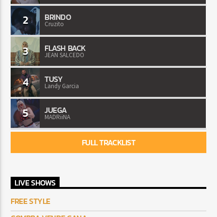
BRINDO
2
Cruzito
FLASH BACK
3
JEAN SALCEDO
TUSY
4
Landy Garcia
JUEGA
5
MADRiiNA
FULL TRACKLIST
LIVE SHOWS
FREE STYLE