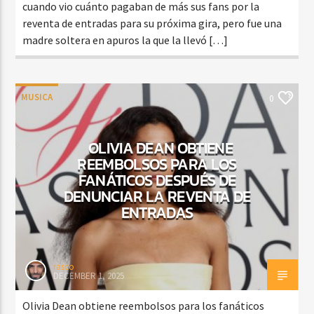
cuando vio cuánto pagaban de más sus fans por la
reventa de entradas para su próxima gira, pero fue una
madre soltera en apuros la que la llevó […]
MUSICA
0
OLIVIA DEAN OBTIENE
REEMBOLSOS PARA LOS
FANÁTICOS DESPUÉS DE
DENUNCIAR LA REVENTA DE
ENTRADAS
rasco
DECEMBER 1, 2025
Olivia Dean obtiene reembolsos para los fanáticos