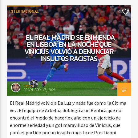
INTERNACIONAL
0
EL REAL MADRID SE ENMIENDA
EN LISBOA EN LA NOCHE QUE
VINICIUS VOLVIÓ A DENUNCIAR
INSULTOS RACISTAS
rasco
FEBRUARY 17, 2026
El Real Madrid volvió a Da Luz y nada fue como la última
vez. El equipo de Arbeloa doblegó a un Benfica que no
encontró el modo de hacerle daño con un ejercicio de
enorme seriedad y un gol maravilloso de Vinicius, que
paró el partido por un insulto racista de Prestianni.