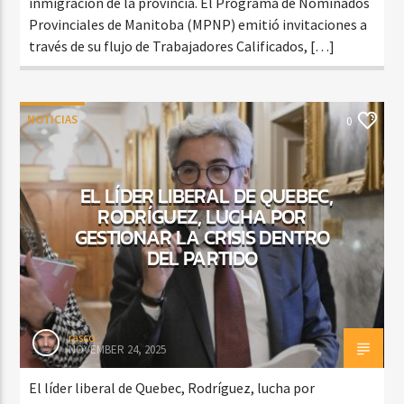
inmigración de la provincia. El Programa de Nominados
Provinciales de Manitoba (MPNP) emitió invitaciones a
través de su flujo de Trabajadores Calificados, […]
NOTICIAS
0
EL LÍDER LIBERAL DE QUEBEC,
RODRÍGUEZ, LUCHA POR
GESTIONAR LA CRISIS DENTRO
DEL PARTIDO
rasco
NOVEMBER 24, 2025
El líder liberal de Quebec, Rodríguez, lucha por