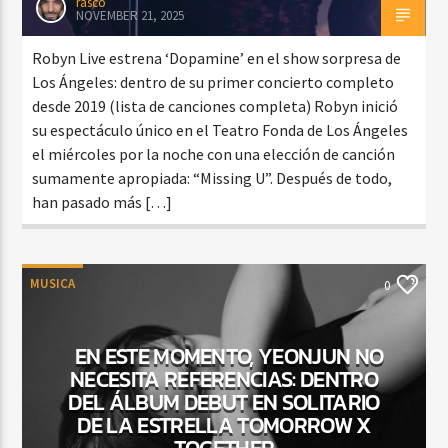
rasco
NOVEMBER 21, 2025
Robyn Live estrena ‘Dopamine’ en el show sorpresa de
Los Ángeles: dentro de su primer concierto completo
desde 2019 (lista de canciones completa) Robyn inició
su espectáculo único en el Teatro Fonda de Los Ángeles
el miércoles por la noche con una elección de canción
sumamente apropiada: “Missing U”. Después de todo,
han pasado más […]
MUSICA
0
EN ESTE MOMENTO, YEONJUN NO
NECESITA REFERENCIAS: DENTRO
DEL ÁLBUM DEBUT EN SOLITARIO
DE LA ESTRELLA TOMORROW X
TOGETHER