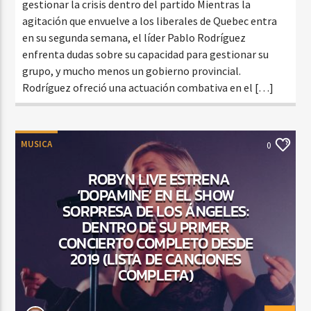
gestionar la crisis dentro del partido Mientras la
agitación que envuelve a los liberales de Quebec entra
en su segunda semana, el líder Pablo Rodríguez
enfrenta dudas sobre su capacidad para gestionar su
grupo, y mucho menos un gobierno provincial.
Rodríguez ofreció una actuación combativa en el […]
MUSICA
0
ROBYN LIVE ESTRENA
‘DOPAMINE’ EN EL SHOW
SORPRESA DE LOS ÁNGELES:
DENTRO DE SU PRIMER
CONCIERTO COMPLETO DESDE
2019 (LISTA DE CANCIONES
COMPLETA)