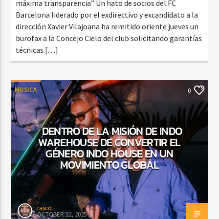
máxima transparencia” Un hato de socios del FC
Barcelona liderado por el exdirectivo y excandidato a la
dirección Xavier Vilajoana ha remitido oriente jueves un
burofax a la Concejo Cielo del club solicitando garantías
técnicas […]
MUSICA
0
DENTRO DE LA MISIÓN DE INDO
WAREHOUSE DE CONVERTIR EL
GÉNERO INDO HOUSE EN UN
MOVIMIENTO GLOBAL
rasco
OCTOBER 12, 2025