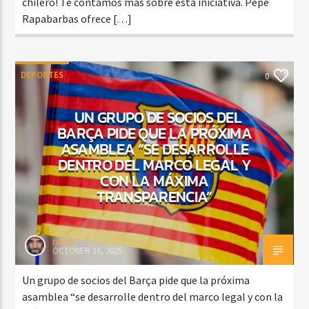
chilero! Te contamos más sobre esta iniciativa. Pepe
Rapabarbas ofrece […]
DEPORTES
0
UN GRUPO DE SOCIOS DEL
BARÇA PIDE QUE LA PRÓXIMA
ASAMBLEA “SE DESARROLLE
DENTRO DEL MARCO LEGAL Y
CON LA MÁXIMA
TRANSPARENCIA”
rasco
OCTOBER 16, 2025
Un grupo de socios del Barça pide que la próxima
asamblea “se desarrolle dentro del marco legal y con la