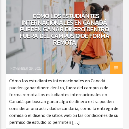
CÓMO LOS ESTUDIANTES
INTERNACIONALES EN CANADÁ
CURRENT SHOW
PUEDEN GANAR DINERO DENTRO,
VIBRAS TROPICALES
FUERA DEL CAMPUS O DE FORMA
2:00 AM
4:00 AM
REMOTA
NOVEMBER 29, 2025
Beone Radio
Cómo los estudiantes internacionales en Canadá
pueden ganar dinero dentro, fuera del campus o de
forma remota Los estudiantes internacionales en
Canadá que buscan ganar algo de dinero extra pueden
considerar una actividad secundaria, como la entrega de
comida o el diseño de sitios web. Si las condiciones de su
permiso de estudio lo permiten […]