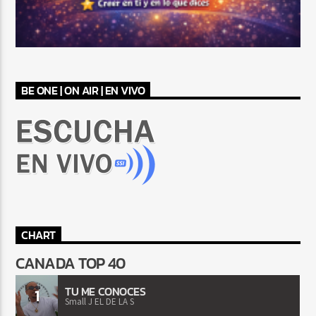
BE ONE | ON AIR | EN VIVO
CHART
CANADA TOP 40
TU ME CONOCES
1
Small J EL DE LA S