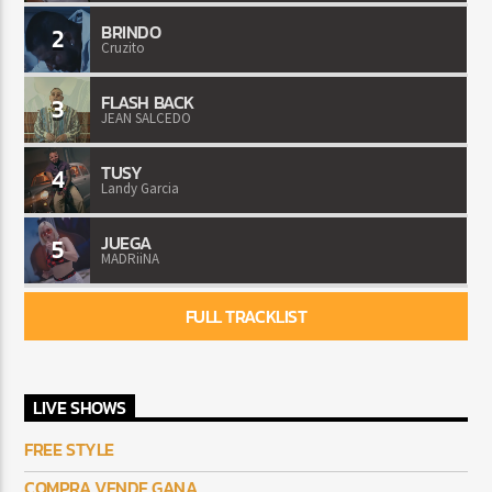
BRINDO
2
Cruzito
FLASH BACK
3
JEAN SALCEDO
TUSY
4
Landy Garcia
JUEGA
5
MADRiiNA
FULL TRACKLIST
LIVE SHOWS
FREE STYLE
COMPRA VENDE GANA