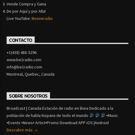
Vende Compra y Gana
De por Aquí y por Alla!
Live YouTube:
Beoneradio
CONTACTO
+1(438) 488-3296
www.be1radio.com
info@be1radio.com
Montreal, Quebec, Canada
SOBRE NOSOTROS
Broadcast | Canada Estación de radio en línea Dedicado a la
población de habla hispana de todo el mundo
▪Music
▪Events ▪News▪ Artist▪Promo Download APP iOS |Android
Descubrir más