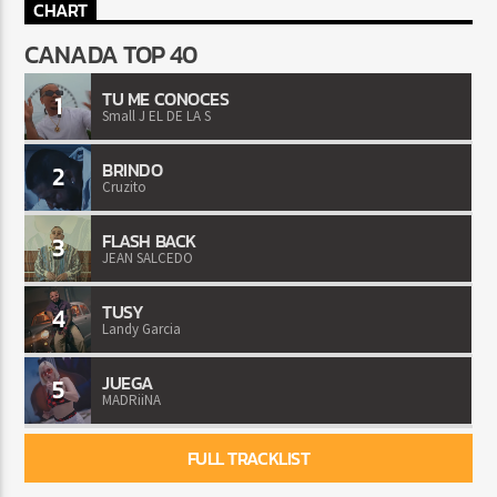
CHART
CANADA TOP 40
TU ME CONOCES
1
Small J EL DE LA S
BRINDO
2
Cruzito
FLASH BACK
3
JEAN SALCEDO
TUSY
4
Landy Garcia
JUEGA
5
MADRiiNA
FULL TRACKLIST