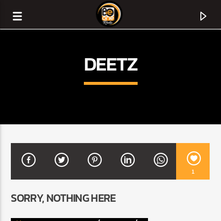
DEETZ
1
CURRENT TRACK
SORRY, NOTHING HERE
TITLE
ARTIST