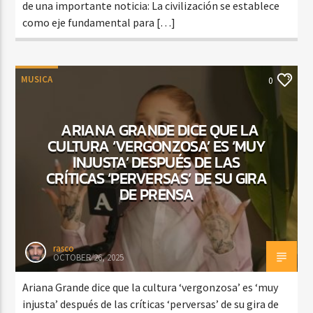
de una importante noticia: La civilización se establece
como eje fundamental para […]
MUSICA
0
ARIANA GRANDE DICE QUE LA
CULTURA ‘VERGONZOSA’ ES ‘MUY
INJUSTA’ DESPUÉS DE LAS
CRÍTICAS ‘PERVERSAS’ DE SU GIRA
DE PRENSA
rasco
OCTOBER 26, 2025
Ariana Grande dice que la cultura ‘vergonzosa’ es ‘muy
injusta’ después de las críticas ‘perversas’ de su gira de