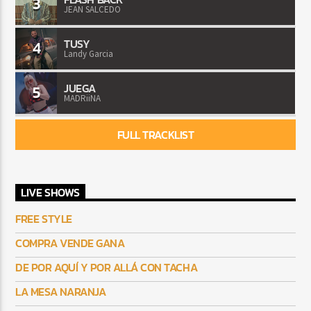
3
JEAN SALCEDO
TUSY
4
Landy Garcia
JUEGA
5
MADRiiNA
FULL TRACKLIST
LIVE SHOWS
FREE STYLE
COMPRA VENDE GANA
DE POR AQUÍ Y POR ALLÁ CON TACHA
LA MESA NARANJA