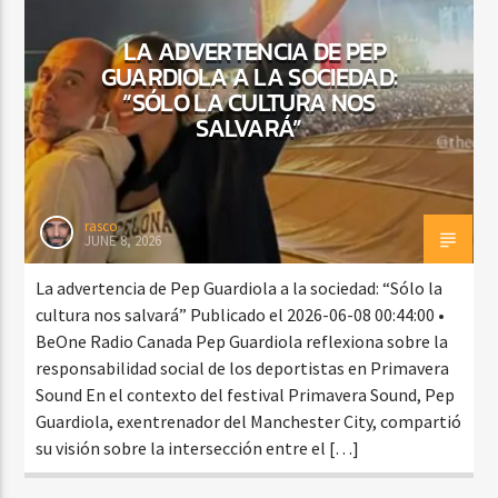
LA ADVERTENCIA DE PEP
GUARDIOLA A LA SOCIEDAD:
CURRENT SHOW
“SÓLO LA CULTURA NOS
VIBRAS TROPICALES
SALVARÁ”
2:00 AM
4:00 AM
rasco
JUNE 8, 2026
Beone Radio
La advertencia de Pep Guardiola a la sociedad: “Sólo la
cultura nos salvará” Publicado el 2026-06-08 00:44:00 •
BeOne Radio Canada Pep Guardiola reflexiona sobre la
responsabilidad social de los deportistas en Primavera
Sound En el contexto del festival Primavera Sound, Pep
Guardiola, exentrenador del Manchester City, compartió
su visión sobre la intersección entre el […]