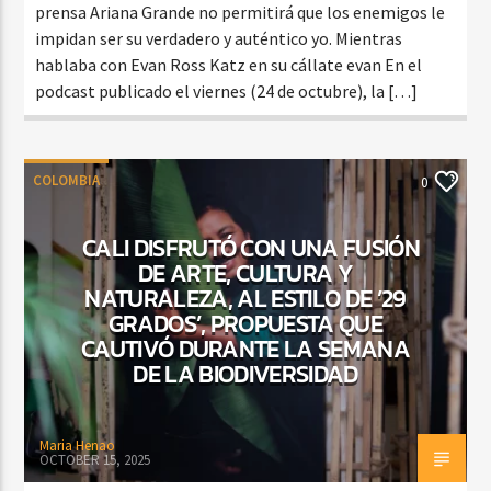
prensa Ariana Grande no permitirá que los enemigos le
impidan ser su verdadero y auténtico yo. Mientras
hablaba con Evan Ross Katz en su cállate evan En el
podcast publicado el viernes (24 de octubre), la […]
COLOMBIA
0
CALI DISFRUTÓ CON UNA FUSIÓN
DE ARTE, CULTURA Y
NATURALEZA, AL ESTILO DE ’29
GRADOS’, PROPUESTA QUE
CAUTIVÓ DURANTE LA SEMANA
DE LA BIODIVERSIDAD
Maria Henao
OCTOBER 15, 2025