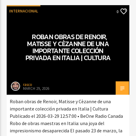
INTERNACIONAL
0
ROBAN OBRAS DE RENOIR,
MATISSE Y CÈZANNE DE UNA
IMPORTANTE COLECCIÓN
PRIVADA EN ITALIA | CULTURA
rasco
MARCH 29, 2026
Roban obras de Renoir, Matisse y Cèzanne de una
importante colección privada en Italia | Cultura
Publicado el 2026-03-29 12:57:00 • BeOne Radio Canada
Robo de obras maestras en Italia: una joya del
impresionismo desaparecida El pasado 23 de marzo, la