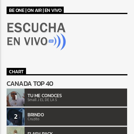
BE ONE | ON AIR | EN VIVO
CHART
CANADA TOP 40
TU ME CONOCES
1
Small J EL DE LA S
BRINDO
2
Cruzito
FLASH BACK