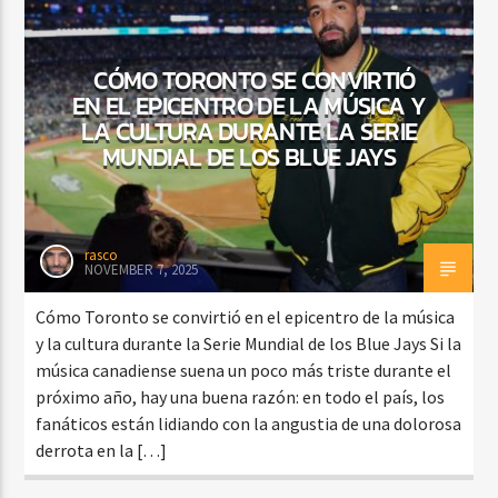
CÓMO TORONTO SE CONVIRTIÓ
EN EL EPICENTRO DE LA MÚSICA Y
LA CULTURA DURANTE LA SERIE
MUNDIAL DE LOS BLUE JAYS
rasco
NOVEMBER 7, 2025
Cómo Toronto se convirtió en el epicentro de la música
y la cultura durante la Serie Mundial de los Blue Jays Si la
música canadiense suena un poco más triste durante el
próximo año, hay una buena razón: en todo el país, los
fanáticos están lidiando con la angustia de una dolorosa
derrota en la […]