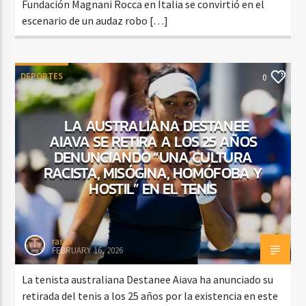
Fundación Magnani Rocca en Italia se convirtió en el
escenario de un audaz robo […]
DEPORTES
0
LA AUSTRALIANA DESTANEE
AIAVA SE RETIRA A LOS 25 AÑOS
DENUNCIANDO “UNA CULTURA
RACISTA, MISÓGINA, HOMÓFOBA Y
HOSTIL” EN EL TENIS
rasco
FEBRUARY 16, 2026
La tenista australiana Destanee Aiava ha anunciado su
retirada del tenis a los 25 años por la existencia en este