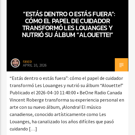
“ESTÁS DENTRO O ESTÁS FUERA”:
CÓMO EL PAPEL DE CUIDADOR
CURRENT SHOW
TRANSFORMÓ LES LOUANGES Y
BALADAS Y VALLENATO
NUTRIÓ SU ÁLBUM “ALOUETTE!”
2:00 PM
5:00 PM
rasco
APRIL 10, 2026
Beone Radio
“Estás dentro o estás fuera”: cómo el papel de cuidador
transformó Les Louanges y nutrió su álbum “Alouette!”
Publicado el 2026-04-10 11:40:00 • BeOne Radio Canada
Vincent Roberge transforma su experiencia personal en
arte con su nuevo álbum, ¡Alondra! El músico
canadiense, conocido artísticamente como Les
Louanges, ha canalizado los años difíciles que pasó
cuidando […]