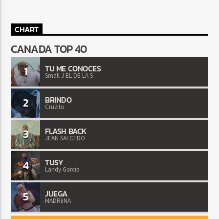
CHART
CANADA TOP 40
TU ME CONOCES
1
Small J EL DE LA S
BRINDO
2
Cruzito
FLASH BACK
3
JEAN SALCEDO
TUSY
4
Landy Garcia
JUEGA
5
MADRiiNA