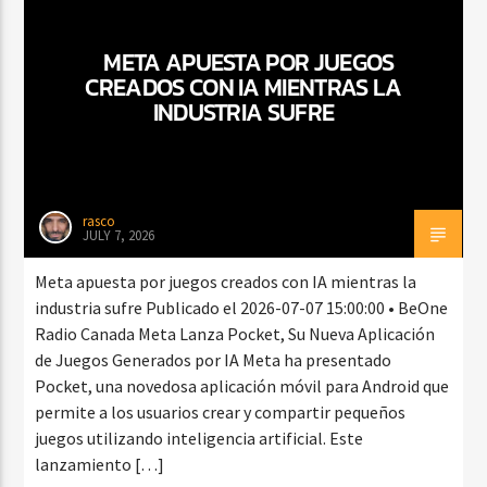
META APUESTA POR JUEGOS
CREADOS CON IA MIENTRAS LA
CURRENT SHOW
INDUSTRIA SUFRE
BEATS URBANOS
11:00 AM
1:00 PM
rasco
JULY 7, 2026
Beone Radio
Meta apuesta por juegos creados con IA mientras la
industria sufre Publicado el 2026-07-07 15:00:00 • BeOne
Radio Canada Meta Lanza Pocket, Su Nueva Aplicación
de Juegos Generados por IA Meta ha presentado
Pocket, una novedosa aplicación móvil para Android que
permite a los usuarios crear y compartir pequeños
juegos utilizando inteligencia artificial. Este
lanzamiento […]