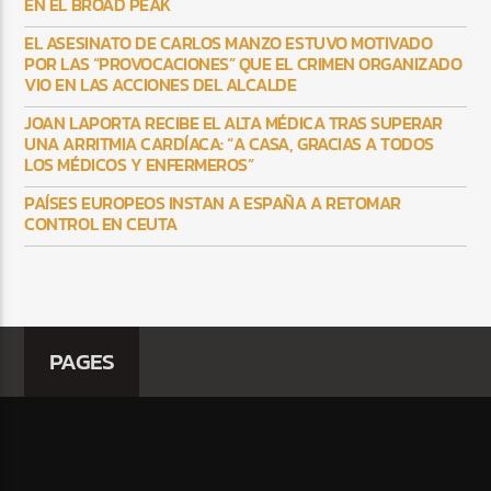
EN EL BROAD PEAK
EL ASESINATO DE CARLOS MANZO ESTUVO MOTIVADO
POR LAS “PROVOCACIONES” QUE EL CRIMEN ORGANIZADO
VIO EN LAS ACCIONES DEL ALCALDE
JOAN LAPORTA RECIBE EL ALTA MÉDICA TRAS SUPERAR
UNA ARRITMIA CARDÍACA: “A CASA, GRACIAS A TODOS
LOS MÉDICOS Y ENFERMEROS”
PAÍSES EUROPEOS INSTAN A ESPAÑA A RETOMAR
CONTROL EN CEUTA
PAGES