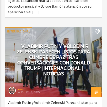
agosto. La canción marca el debut en solitario del
productor musical y DJ que llamó la atención por su
aparición en el […]
INTERNACIONAL
0
VLADIMIR PUTIN Y VOLODIMIR
ZELENSKI PARECEN LISTOS PARA
CUMBRE DE PAZ TRAS
CONVERSACIONES CON DONALD
TRUMP | INTERNACIONAL |
NOTICIAS
rasco
AUGUST 19, 2025
Vladimir Putin y Volodimir Zelenski Parecen listos para