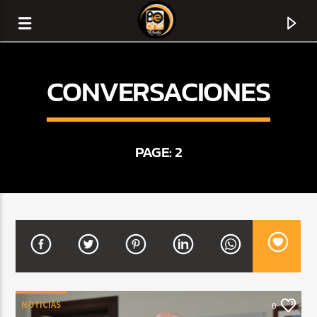
CONVERSACIONES
PAGE: 2
CURRENT TRACK
TITLE
ARTIST
NOTICIAS
0