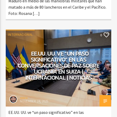
Maduro en medio de las maniobras militares que han
matado a más de 80 lancheros en el Caribe y el Pacífico.
Foto: Rosana […]
INTERNACIONAL
0
EE.UU. UU. VE “UN PASO
SIGNIFICATIVO” EN LAS
CONVERSACIONES DE PAZ SOBRE
UCRANIA EN SUIZA |
INTERNACIONAL | NOTICIAS
rasco
NOVEMBER 24, 2025
EE.UU. UU. ve “un paso significativo” en las