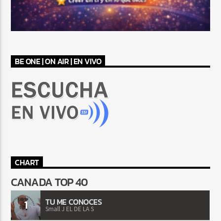
BE ONE | ON AIR | EN VIVO
CHART
CANADA TOP 40
TU ME CONOCES
1
Small J EL DE LA S