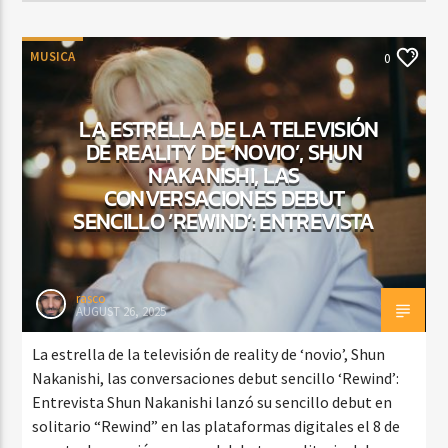
MUSICA
0
LA ESTRELLA DE LA TELEVISIÓN
DE REALITY DE ‘NOVIO’, SHUN
NAKANISHI, LAS
CONVERSACIONES DEBUT
SENCILLO ‘REWIND’: ENTREVISTA
rasco
AUGUST 26, 2025
La estrella de la televisión de reality de ‘novio’, Shun
Nakanishi, las conversaciones debut sencillo ‘Rewind’:
Entrevista Shun Nakanishi lanzó su sencillo debut en
solitario “Rewind” en las plataformas digitales el 8 de