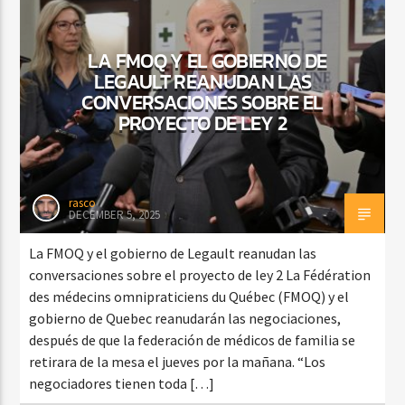
LA FMOQ Y EL GOBIERNO DE
LEGAULT REANUDAN LAS
CURRENT SHOW
FIESTA URBANA
CONVERSACIONES SOBRE EL
PROYECTO DE LEY 2
3:00 PM
9:00 PM
rasco
DECEMBER 5, 2025
Beone Radio
La FMOQ y el gobierno de Legault reanudan las
conversaciones sobre el proyecto de ley 2 La Fédération
des médecins omnipraticiens du Québec (FMOQ) y el
gobierno de Quebec reanudarán las negociaciones,
después de que la federación de médicos de familia se
retirara de la mesa el jueves por la mañana. “Los
negociadores tienen toda […]