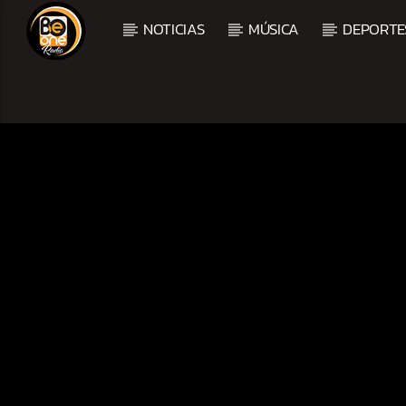
NOTICIAS
MÚSICA
DEPORTE
CURRENT TRACK
TITLE
ARTIST
CURRENT SHOW
AMANECER CON SALSA
6:00 AM
9:00 AM