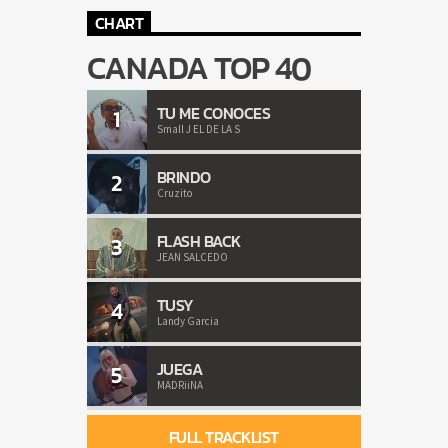
CHART
CANADA TOP 40
TU ME CONOCES
1
Small J EL DE LA S
BRINDO
2
Cruzito
FLASH BACK
3
JEAN SALCEDO
TUSY
4
Landy Garcia
JUEGA
5
MADRiiNA
FULL TRACKLIST