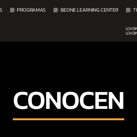
S
PROGRAMAS
BEONE LEARNING CENTER
T
LOADI
LOADI
UPCOMING SHOW
CONOCEN
SHOW DE BACHATA MATU
9:00 AM
12:00 PM