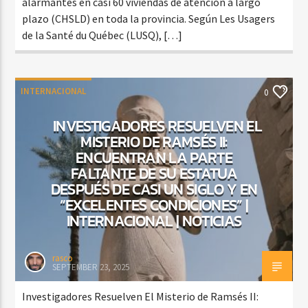
alarmantes en casi 60 viviendas de atención a largo
plazo (CHSLD) en toda la provincia. Según Les Usagers
de la Santé du Québec (LUSQ), […]
INTERNACIONAL
0
INVESTIGADORES RESUELVEN EL
MISTERIO DE RAMSÉS II:
ENCUENTRAN LA PARTE
FALTANTE DE SU ESTATUA
DESPUÉS DE CASI UN SIGLO Y EN
“EXCELENTES CONDICIONES” |
INTERNACIONAL | NOTICIAS
rasco
SEPTEMBER 23, 2025
Investigadores Resuelven El Misterio de Ramsés II: