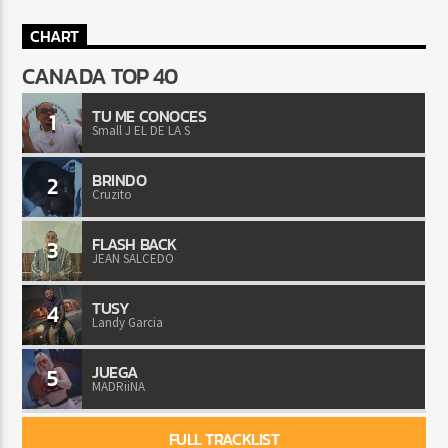
CHART
CANADA TOP 40
TU ME CONOCES
1
Small J EL DE LA S
BRINDO
2
Cruzito
FLASH BACK
3
JEAN SALCEDO
TUSY
4
Landy Garcia
JUEGA
5
MADRiiNA
FULL TRACKLIST