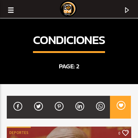
CONDICIONES
PAGE: 2
CURRENT TRACK
TITLE
ARTIST
DEPORTES
0