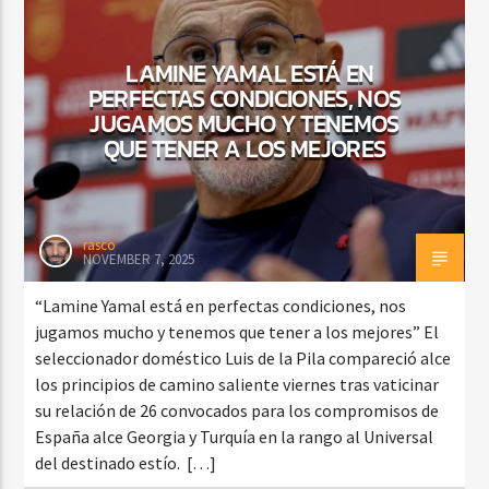
LAMINE YAMAL ESTÁ EN
PERFECTAS CONDICIONES, NOS
CURRENT SHOW
FIESTA URBANA
JUGAMOS MUCHO Y TENEMOS
QUE TENER A LOS MEJORES
3:00 PM
9:00 PM
rasco
NOVEMBER 7, 2025
Beone Radio
“Lamine Yamal está en perfectas condiciones, nos
jugamos mucho y tenemos que tener a los mejores” El
seleccionador doméstico Luis de la Pila compareció alce
los principios de camino saliente viernes tras vaticinar
su relación de 26 convocados para los compromisos de
España alce Georgia y Turquía en la rango al Universal
del destinado estío. […]