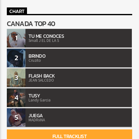
CHART
CANADA TOP 40
TU ME CONOCES
1
Small J EL DE LA S
BRINDO
2
Cruzito
FLASH BACK
3
JEAN SALCEDO
TUSY
4
Landy Garcia
JUEGA
5
MADRiiNA
FULL TRACKLIST