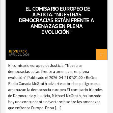
EL COMISARIO EUROPEO DE
JUSTICIA: “NUESTRAS
DEMOCRACIAS ESTÁN FRENTE A
CURRENT SHOW
AMENAZAS EN PLENA
FIESTA DJ MIX
EVOLUCIÓN”
9:00 PM
12:00 AM
BEONERADIO
APRIL 21, 2026
Beone Radio
El comisario europeo de Justicia: “Nuestras
democracias están frente a amenazas en plena
evolución” Publicado el 2026-04-21 07:21:00 • BeOne
Radio Canada McGrath advierte sobre los peligros que
amenazan la democracia europea El comisario irlandés
de Democracia y Justicia, Michael McGrath, ha lanzado
hoy una contundente advertencia sobre las amenazas
que enfrenta Europa. En su […]