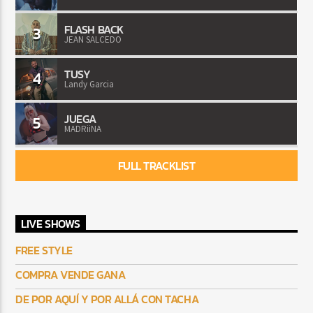
FLASH BACK
3
JEAN SALCEDO
TUSY
4
Landy Garcia
JUEGA
5
MADRiiNA
FULL TRACKLIST
LIVE SHOWS
FREE STYLE
COMPRA VENDE GANA
DE POR AQUÍ Y POR ALLÁ CON TACHA