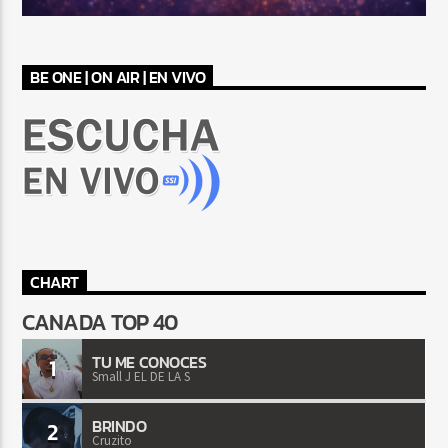
BE ONE | ON AIR | EN VIVO
CHART
CANADA TOP 40
TU ME CONOCES
1
Small J EL DE LA S
BRINDO
2
Cruzito