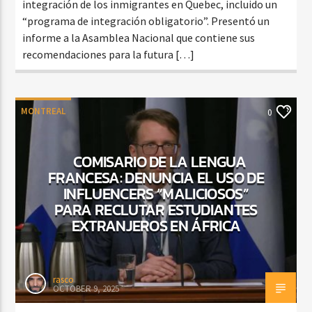
integración de los inmigrantes en Quebec, incluido un
“programa de integración obligatorio”. Presentó un
informe a la Asamblea Nacional que contiene sus
recomendaciones para la futura […]
MONTREAL
0
COMISARIO DE LA LENGUA
FRANCESA: DENUNCIA EL USO DE
INFLUENCERS “MALICIOSOS”
PARA RECLUTAR ESTUDIANTES
EXTRANJEROS EN ÁFRICA
rasco
OCTOBER 9, 2025