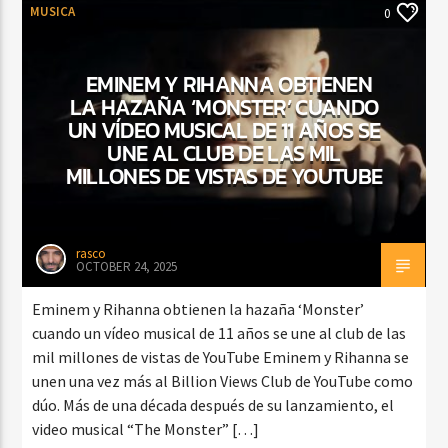
MUSICA
0
EMINEM Y RIHANNA OBTIENEN
LA HAZAÑA ‘MONSTER’ CUANDO
UN VÍDEO MUSICAL DE 11 AÑOS SE
UNE AL CLUB DE LAS MIL
MILLONES DE VISTAS DE YOUTUBE
rasco
OCTOBER 24, 2025
Eminem y Rihanna obtienen la hazaña ‘Monster’
cuando un vídeo musical de 11 años se une al club de las
mil millones de vistas de YouTube Eminem y Rihanna se
unen una vez más al Billion Views Club de YouTube como
dúo. Más de una década después de su lanzamiento, el
video musical “The Monster” […]