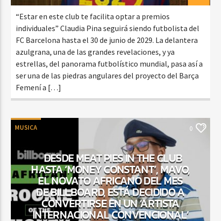
“Estar en este club te facilita optar a premios
individuales” Claudia Pina seguirá siendo futbolista del
FC Barcelona hasta el 30 de junio de 2029. La delantera
azulgrana, una de las grandes revelaciones, y ya
estrellas, del panorama futbolístico mundial, pasa así a
ser una de las piedras angulares del proyecto del Barça
Femení a […]
MUSICA
0
DESDE MEAT PIES IN THE CLUB
HASTA ‘MONEY CONSTANT’, MAVO,
EL NOVATO AFRICANO DEL MES
DE BILLBOARD, ESTÁ DECIDIDO A
CONVERTIRSE EN UN ‘ARTISTA
INTERNACIONAL CONVENCIONAL’