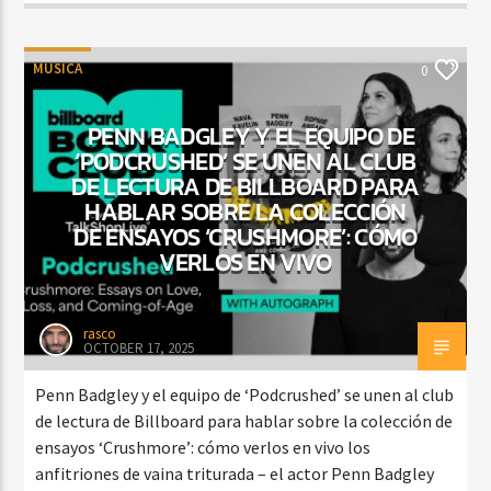
MUSICA
0
PENN BADGLEY Y EL EQUIPO DE
‘PODCRUSHED’ SE UNEN AL CLUB
DE LECTURA DE BILLBOARD PARA
HABLAR SOBRE LA COLECCIÓN
DE ENSAYOS ‘CRUSHMORE’: CÓMO
VERLOS EN VIVO
rasco
OCTOBER 17, 2025
Penn Badgley y el equipo de ‘Podcrushed’ se unen al club
de lectura de Billboard para hablar sobre la colección de
ensayos ‘Crushmore’: cómo verlos en vivo los
anfitriones de vaina triturada – el actor Penn Badgley