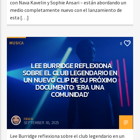
con Nava Kavelin y Sophie Ansari – están abordando un
medio completamente nuevo con el lanzamiento de
esta […]
MUSICA
0
LEE BURRIDGE REFLEXIONA
SOBRE EL CLUB LEGENDARIO EN
UN NUEVO CLIP DE SU PRÓXIMO
DOCUMENTO: ‘ERA UNA
COMUNIDAD’
rasco
SEPTEMBER 30, 2025
Lee Burridge reflexiona sobre el club legendario en un