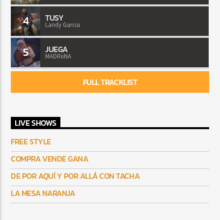
TUSY
4
Landy Garcia
JUEGA
5
MADRiiNA
FULL TRACKLIST
LIVE SHOWS
FREE STYLE
COMPRA VENDE GANA
DE POR AQUÍ Y POR ALLÁ CON TACHA
LA MESA NARANJA