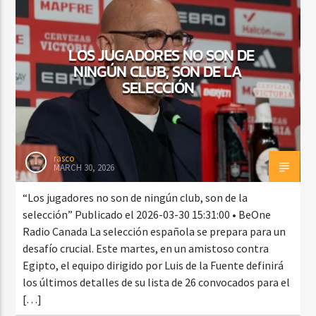
LOS JUGADORES NO SON DE
CURRENT SHOW
NINGÚN CLUB, SON DE LA
BALADAS Y VALLENATO
SELECCIÓN
2:00 PM
5:00 PM
rasco
MARCH 30, 2026
Beone Radio
“Los jugadores no son de ningún club, son de la
selección” Publicado el 2026-03-30 15:31:00 • BeOne
Radio Canada La selección española se prepara para un
desafío crucial. Este martes, en un amistoso contra
Egipto, el equipo dirigido por Luis de la Fuente definirá
los últimos detalles de su lista de 26 convocados para el
[…]