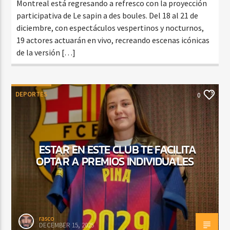
Montreal está regresando a refresco con la proyección
participativa de Le sapin a des boules. Del 18 al 21 de
diciembre, con espectáculos vespertinos y nocturnos,
19 actores actuarán en vivo, recreando escenas icónicas
de la versión […]
DEPORTES
0
ESTAR EN ESTE CLUB TE FACILITA
OPTAR A PREMIOS INDIVIDUALES
rasco
DECEMBER 15, 2025