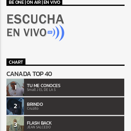
BE ONE | ON AIR | EN VIVO
CHART
CANADA TOP 40
TU ME CONOCES
1
Small J EL DE LA S
BRINDO
2
Cruzito
FLASH BACK
3
JEAN SALCEDO