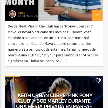
rasco
NOVEMBER 26, 2025
Desde Meat Pies in the Club hasta ‘Money Constant’,
Mavo, el novato africano del mes de Billboard, está
decidido a convertirse en un ‘artista internacional
convencional’ Cuando Mavo celebró su cumpleaños
número 22 a principios de este mes, tenía números de
marquesina LED “1”, “2” y “3” para simbolizar otra cifra
significativa. Había ocupado los […]
MUSICA
0
KEITH URBAN CUBRE ‘PINK PONY
CLUB’ Y BOB MARLEY DURANTE
UNA FIESTA PRIVADA EN MAR-A-