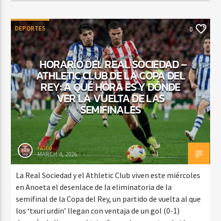
DEPORTES
0
HORARIO DEL REAL SOCIEDAD –
ATHLETIC CLUB DE LA COPA DEL
REY: A QUÉ HORA ES Y DÓNDE
VER LA VUELTA DE LAS
SEMIFINALES
rasco
MARCH 4, 2026
La Real Sociedad y el Athletic Club viven este miércoles
en Anoeta el desenlace de la eliminatoria de la
semifinal de la Copa del Rey, un partido de vuelta al que
los ‘txuri urdin’ llegan con ventaja de un gol (0-1)