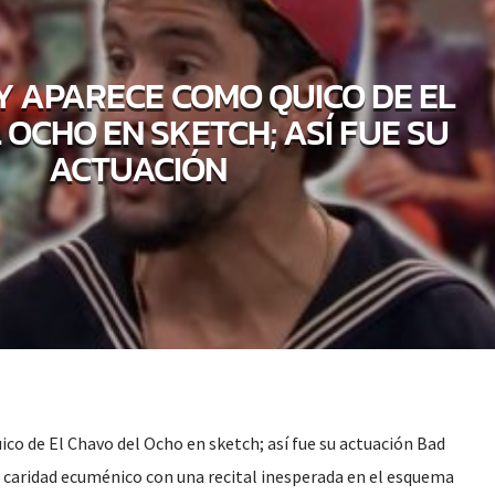
 APARECE COMO QUICO DE EL
OCHO EN SKETCH; ASÍ FUE SU
ACTUACIÓN
o de El Chavo del Ocho en sketch; así fue su actuación Bad
a caridad ecuménico con una recital inesperada en el esquema