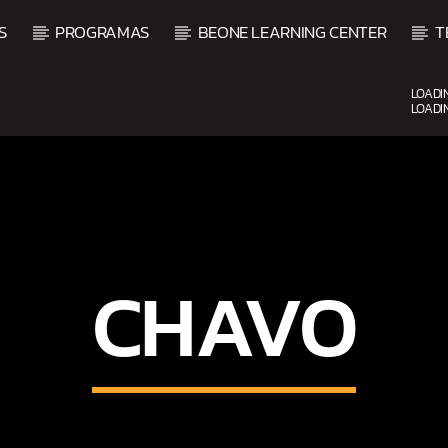
S
PROGRAMAS
BEONE LEARNING CENTER
T
LOADI
LOADI
UPCOMING SHOW
CHAVO
AMANECER CON SALSA
6:00 AM
9:00 AM