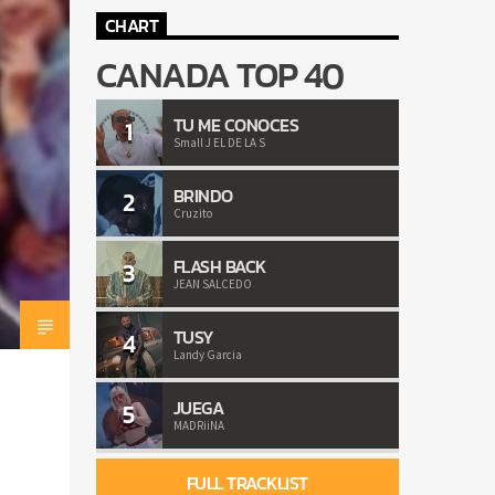
CHART
CANADA TOP 40
TU ME CONOCES
1
Small J EL DE LA S
BRINDO
2
Cruzito
FLASH BACK
3
JEAN SALCEDO
TUSY
4
Landy Garcia
JUEGA
5
MADRiiNA
FULL TRACKLIST