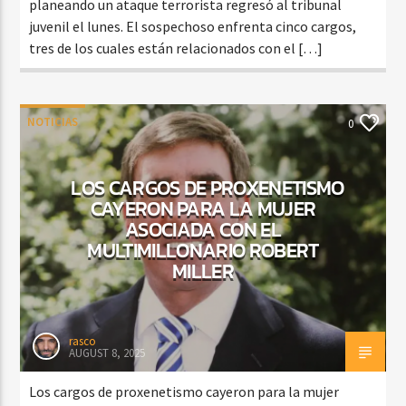
planeando un ataque terrorista regresó al tribunal
juvenil el lunes. El sospechoso enfrenta cinco cargos,
tres de los cuales están relacionados con el […]
NOTICIAS
0
LOS CARGOS DE PROXENETISMO
CAYERON PARA LA MUJER
ASOCIADA CON EL
MULTIMILLONARIO ROBERT
MILLER
rasco
AUGUST 8, 2025
Los cargos de proxenetismo cayeron para la mujer