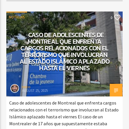
NOTICIAS
0
CASO DE ADOLESCENTES DE
MONTREAL QUE ENFRENTA
CARGOS RELACIONADOS CON EL
TERRORISMO QUE INVOLUCRAN
AL ESTADO ISLÁMICO APLAZADO
HASTA EL VIERNES
rasco
AUGUST 25, 2025
Caso de adolescentes de Montreal que enfrenta cargos
relacionados con el terrorismo que involucran al Estado
Islámico aplazado hasta el viernes El caso de un
Montrealer de 17 años que supuestamente estaba