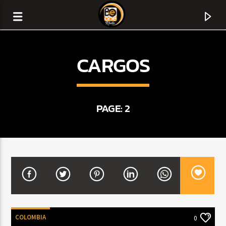
CARGOS
PAGE: 2
CURRENT TRACK
TITLE
ARTIST
COLOMBIA
0