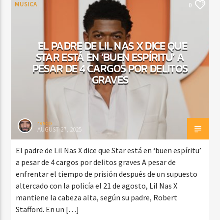
MUSICA
0
EL PADRE DE LIL NAS X DICE QUE
STAR ESTÁ EN ‘BUEN ESPÍRITU’ A
PESAR DE 4 CARGOS POR DELITOS
GRAVES
rasco
AUGUST 27, 2025
El padre de Lil Nas X dice que Star está en ‘buen espíritu’
a pesar de 4 cargos por delitos graves A pesar de
enfrentar el tiempo de prisión después de un supuesto
altercado con la policía el 21 de agosto, Lil Nas X
mantiene la cabeza alta, según su padre, Robert
Stafford. En un […]