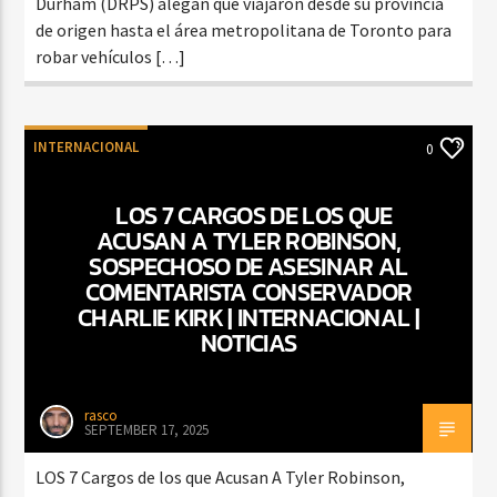
Durham (DRPS) alegan que viajaron desde su provincia
de origen hasta el área metropolitana de Toronto para
robar vehículos […]
INTERNACIONAL
0
LOS 7 CARGOS DE LOS QUE
ACUSAN A TYLER ROBINSON,
SOSPECHOSO DE ASESINAR AL
COMENTARISTA CONSERVADOR
CHARLIE KIRK | INTERNACIONAL |
NOTICIAS
rasco
SEPTEMBER 17, 2025
LOS 7 Cargos de los que Acusan A Tyler Robinson,