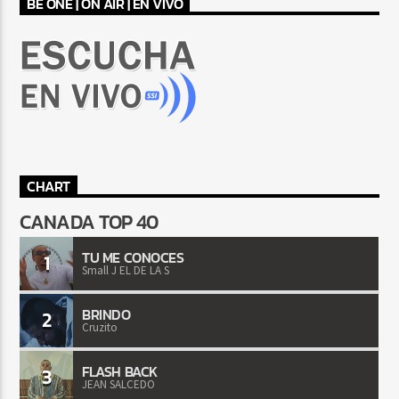
BE ONE | ON AIR | EN VIVO
CHART
CANADA TOP 40
TU ME CONOCES
1
Small J EL DE LA S
BRINDO
2
Cruzito
FLASH BACK
3
JEAN SALCEDO