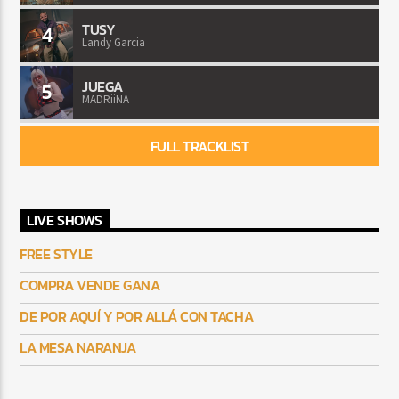
TUSY
4
Landy Garcia
JUEGA
5
MADRiiNA
FULL TRACKLIST
LIVE SHOWS
FREE STYLE
COMPRA VENDE GANA
DE POR AQUÍ Y POR ALLÁ CON TACHA
LA MESA NARANJA