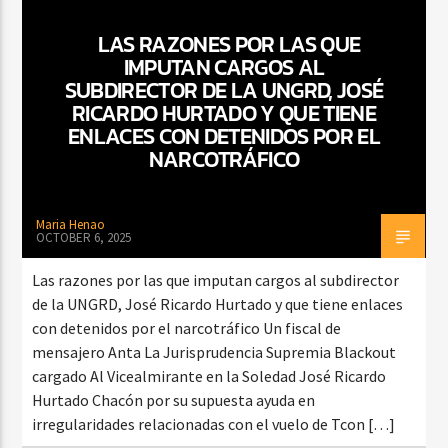
LAS RAZONES POR LAS QUE
IMPUTAN CARGOS AL
SUBDIRECTOR DE LA UNGRD, JOSÉ
CURRENT SHOW
DJ MIX
RICARDO HURTADO Y QUE TIENE
12:00 AM
2:00 AM
ENLACES CON DETENIDOS POR EL
NARCOTRÁFICO
Beone Radio
Maria Henao
OCTOBER 6, 2025
Las razones por las que imputan cargos al subdirector
de la UNGRD, José Ricardo Hurtado y que tiene enlaces
con detenidos por el narcotráfico Un fiscal de
mensajero Anta La Jurisprudencia Supremia Blackout
cargado Al Vicealmirante en la Soledad José Ricardo
Hurtado Chacón por su supuesta ayuda en
irregularidades relacionadas con el vuelo de Tcon […]