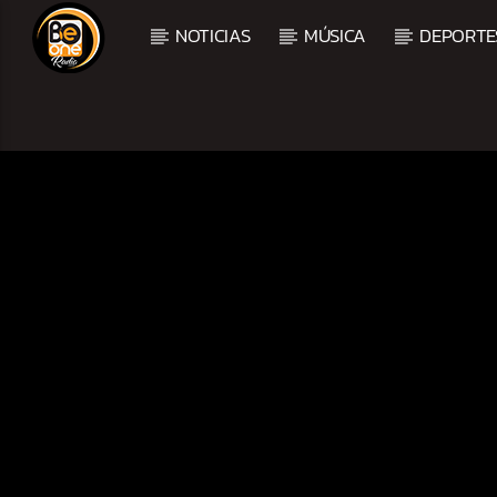
NOTICIAS
MÚSICA
DEPORTE
CURRENT TRACK
TITLE
ARTIST
CURRENT SHOW
BALADAS Y VALLENAT
2:00 PM
5:00 PM