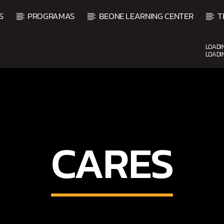
S
PROGRAMAS
BEONE LEARNING CENTER
T
LOADI
LOADI
UPCOMING SHOW
CARES
O
BALADAS Y VALLENATO
2:00 PM
5:00 PM