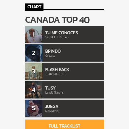
CHART
CANADA TOP 40
TU ME CONOCES
1
Small J EL DE LA S
BRINDO
2
Cruzito
FLASH BACK
3
JEAN SALCEDO
TUSY
4
Landy Garcia
JUEGA
5
MADRiiNA
FULL TRACKLIST