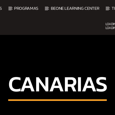
S
PROGRAMAS
BEONE LEARNING CENTER
T
LOADI
LOADI
UPCOMING SHOW
CANARIAS
O
BACHATA PARA EL CAMIN
5:00 PM
7:00 PM