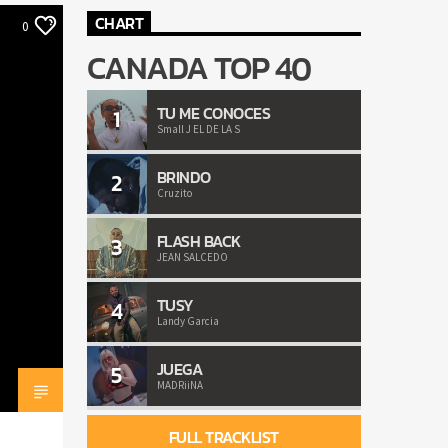
CHART
0
CANADA TOP 40
TU ME CONOCES
1
Small J EL DE LA S
BRINDO
2
Cruzito
FLASH BACK
3
JEAN SALCEDO
TUSY
4
Landy Garcia
JUEGA
5
MADRiiNA
FULL TRACKLIST