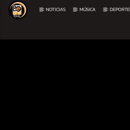
NOTICIAS
MÚSICA
DEPORTE
CURRENT TRACK
TITLE
ARTIST
CURRENT SHOW
BALADAS Y VALLENAT
3:00 PM
5:00 PM