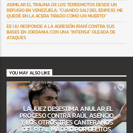
ASIMILAR EL TRAUMA DE LOS TERREMOTOS DESDE UN
REFUGIO EN VENEZUELA: “CUANDO SALÍ DEL EDIFICIO, ME
QUEDÉ EN LA ACERA TIRADO COMO UN MUERTO”
EE UU RESPONDE A LA AGRESIÓN IRANÍ CONTRA SUS
BASES EN JORDANIA CON UNA “INTENSA” OLEADA DE
ATAQUES
YOU MAY ALSO LIKE
DEPORTES
0
LA JUEZ DESESTIMA ANULAR EL
PROCESO CONTRA RAÚL ASENCIO
Y LOS OTROS TRES CANTERANOS
DEL REAL MADRID POR DELITOS