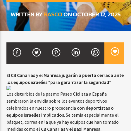
WRITTEN BY
RASCO
ON OCTOBER 12, 2025
CURRENT SHOW
BALADAS Y VALLENATO
2:00 PM
5:00 PM
Beone Radio
El CB Canarias y el Manresa jugarán a puerta cerrada ante
los equipos israelíes “para garantizar la seguridad”
Los disturbios de la pasmo Paseo Ciclista a España
sembraron la envidia sobre los eventos deportivos
celebrados en nuestro procedencia
con deportistas o
equipos israelíes implicados
. Se temía especialmente el
básquet, correa en la que ya hay equipos que han tomado
medidas como el
CB Canarias y el Baxi Manresa
.