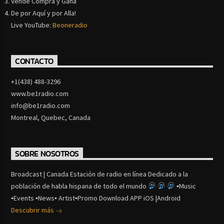
Vende Compra y Gana
De por Aquí y por Alla!
Live YouTube:
Beoneradio
CONTACTO
+1(438) 488-3296
www.be1radio.com
info@be1radio.com
Montreal, Quebec, Canada
SOBRE NOSOTROS
Broadcast | Canada Estación de radio en línea Dedicado a la
población de habla hispana de todo el mundo
▪Music
▪Events ▪News▪ Artist▪Promo Download APP iOS |Android
Descubrir más