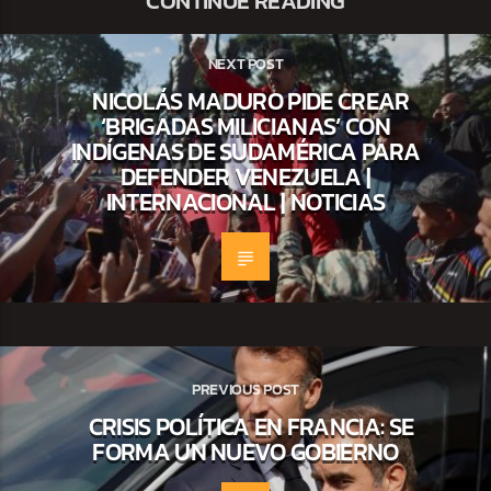
CONTINUE READING
NEXT POST
NICOLÁS MADURO PIDE CREAR
‘BRIGADAS MILICIANAS’ CON
INDÍGENAS DE SUDAMÉRICA PARA
DEFENDER VENEZUELA |
INTERNACIONAL | NOTICIAS
PREVIOUS POST
CRISIS POLÍTICA EN FRANCIA: SE
FORMA UN NUEVO GOBIERNO