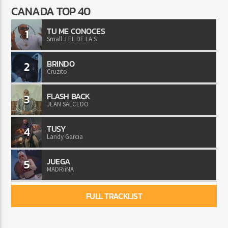
CANADA TOP 40
TU ME CONOCES
1
Small J EL DE LA S
BRINDO
2
Cruzito
FLASH BACK
3
JEAN SALCEDO
TUSY
4
Landy Garcia
JUEGA
5
MADRiiNA
FULL TRACKLIST