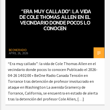
“ERA MUY CALLADO”: LA VIDA
DE COLE THOMAS ALLEN EN EL
CURRENT SHOW
VECINDARIO DONDE POCOS LO
AMANECER CON SALSA
CONOCEN
6:00 AM
9:00 AM
BEONERADIO
APRIL 26, 2026
Beone Radio
“Era muy callado”: la vida de Cole Thomas Allen en el
vecindario donde pocos lo conocen Publicado el 2026-
04-26 14:02:00 • BeOne Radio Canada Tensión en
Torrance tras detención de profesor involucrado en
ataque en Washington La avenida Gramercy de
Torrance, California, se encuentra en estado de alerta
tras la detención del profesor Cole Allen, […]