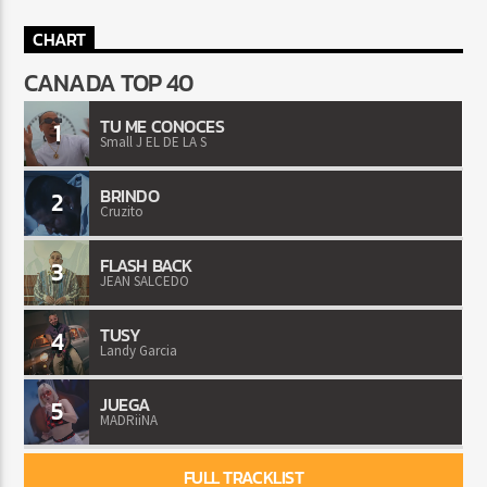
CHART
CANADA TOP 40
TU ME CONOCES
1
Small J EL DE LA S
BRINDO
2
Cruzito
FLASH BACK
3
JEAN SALCEDO
TUSY
4
Landy Garcia
JUEGA
5
MADRiiNA
FULL TRACKLIST