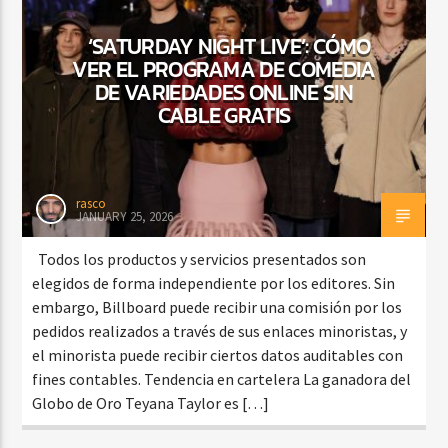
‘SATURDAY NIGHT LIVE’: CÓMO
VER EL PROGRAMA DE COMEDIA
CURRENT SHOW
DE VARIEDADES ONLINE SIN
BALADAS Y VALLENATO
CABLE GRATIS
2:00 PM
5:00 PM
rasco
JANUARY 25, 2026
Beone Radio
Todos los productos y servicios presentados son
elegidos de forma independiente por los editores. Sin
embargo, Billboard puede recibir una comisión por los
pedidos realizados a través de sus enlaces minoristas, y
el minorista puede recibir ciertos datos auditables con
fines contables. Tendencia en cartelera La ganadora del
Globo de Oro Teyana Taylor es […]