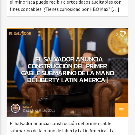
el minorista puede recibir ciertos datos auditables con
fines contables. ¿Tienes curiosidad por HBO Max? […]
EL SALVADOR
0
EL SALVADOR ANUNCIA
CONSTRUCCIÓN DEL PRIMER
CABLE SUBMARINO DE LA MANO
DE LIBERTY LATIN AMERICA |
rasco
DECEMBER 16, 2025
El Salvador anuncia construcción del primer cable
submarino de la mano de Liberty Latin America | La