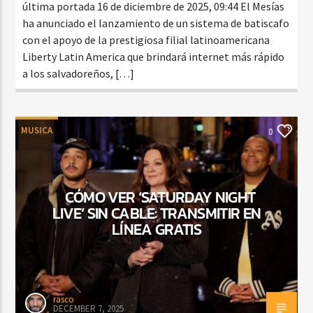
última portada 16 de diciembre de 2025, 09:44 El Mesías
ha anunciado el lanzamiento de un sistema de batiscafo
con el apoyo de la prestigiosa filial latinoamericana
Liberty Latin America que brindará internet más rápido
a los salvadoreños, […]
MUSICA
0
CÓMO VER ‘SATURDAY NIGHT
LIVE’ SIN CABLE: TRANSMITIR EN
LÍNEA GRATIS
rasco
DECEMBER 7, 2025