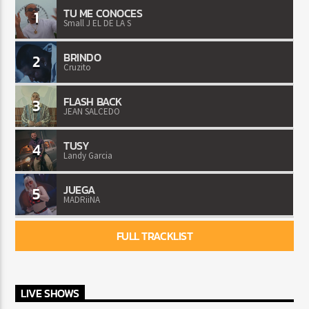
TU ME CONOCES
1
Small J EL DE LA S
BRINDO
2
Cruzito
FLASH BACK
3
JEAN SALCEDO
TUSY
4
Landy Garcia
JUEGA
5
MADRiiNA
FULL TRACKLIST
LIVE SHOWS