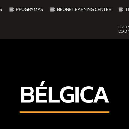
S
PROGRAMAS
BEONE LEARNING CENTER
T
LOADI
LOADI
UPCOMING SHOW
BÉLGICA
O
BACHATA PARA EL CAMIN
5:00 PM
7:00 PM