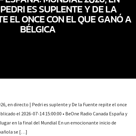
 PEDRI ES SUPLENTE Y DE LA
TE EL ONCE CON EL QUE GANÓ A
BÉLGICA
26, en directo | Pedri es suplente y De la Fuente repite el once
ublicado el 2026-07-14 15:00:00 • BeOne Radio Canada España y
lugar en la final del Mundial En un emocionante inicio de
spañola se […]