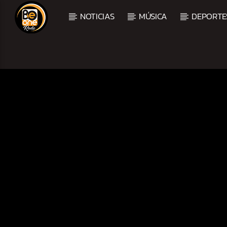
NOTICIAS
MÚSICA
DEPORTE
CURRENT TRACK
TITLE
ARTIST
CURRENT SHOW
BALADAS Y VALLENAT
3:00 PM
5:00 PM