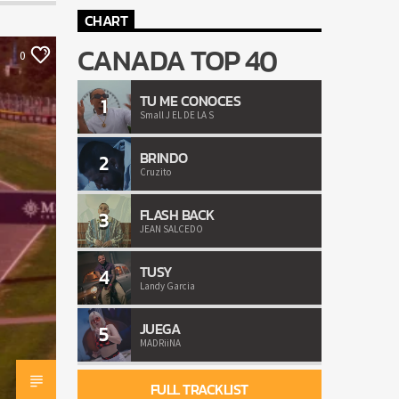
CHART
CANADA TOP 40
0
TU ME CONOCES
1
Small J EL DE LA S
BRINDO
2
Cruzito
FLASH BACK
3
JEAN SALCEDO
TUSY
4
Landy Garcia
JUEGA
5
MADRiiNA
FULL TRACKLIST