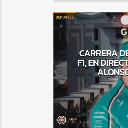
DEPORTES
CARRERA DE
F1, EN DIRE
ALONSO
rasco
JULY 19, 2026