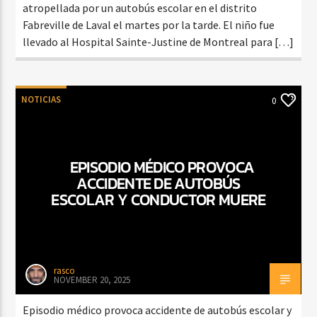
atropellada por un autobús escolar en el distrito
Fabreville de Laval el martes por la tarde. El niño fue
llevado al Hospital Sainte-Justine de Montreal para […]
NOTICIAS
0
EPISODIO MÉDICO PROVOCA
ACCIDENTE DE AUTOBÚS
ESCOLAR Y CONDUCTOR MUERE
rasco
NOVEMBER 20, 2025
Episodio médico provoca accidente de autobús escolar y