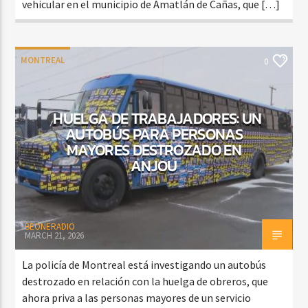
vehicular en el municipio de Amatlán de Cañas, que […]
MONTREAL
0
HUELGA DE TRABAJADORES: UN
AUTOBÚS PARA PERSONAS
MAYORES DESTROZADO EN
ANJOU
BEONERADIO
MARCH 21, 2026
La policía de Montreal está investigando un autobús
destrozado en relación con la huelga de obreros, que
ahora priva a las personas mayores de un servicio