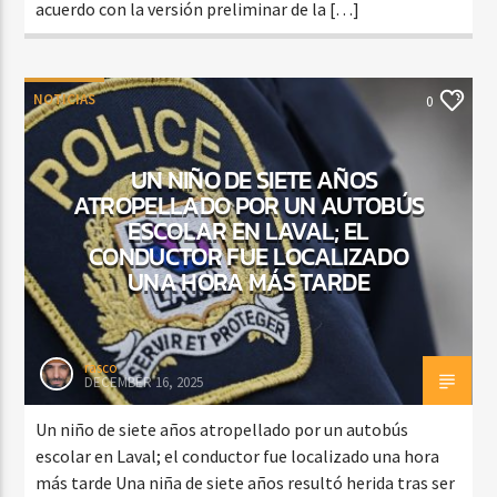
acuerdo con la versión preliminar de la […]
NOTICIAS
0
UN NIÑO DE SIETE AÑOS
ATROPELLADO POR UN AUTOBÚS
ESCOLAR EN LAVAL; EL
CONDUCTOR FUE LOCALIZADO
UNA HORA MÁS TARDE
rasco
DECEMBER 16, 2025
Un niño de siete años atropellado por un autobús
escolar en Laval; el conductor fue localizado una hora
más tarde Una niña de siete años resultó herida tras ser