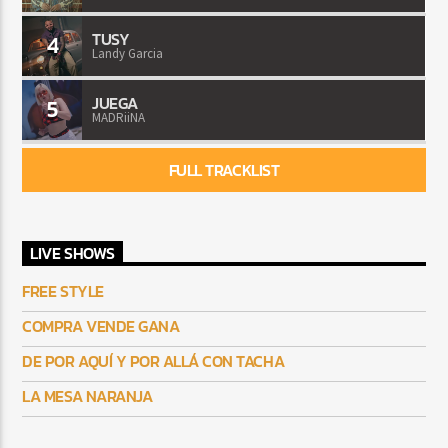
TUSY
4
Landy Garcia
JUEGA
5
MADRiiNA
FULL TRACKLIST
LIVE SHOWS
FREE STYLE
COMPRA VENDE GANA
DE POR AQUÍ Y POR ALLÁ CON TACHA
LA MESA NARANJA