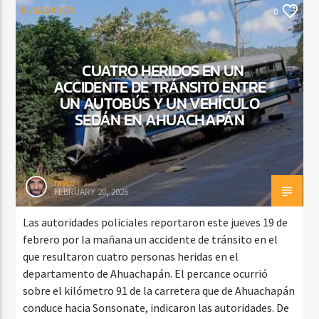
EL SALVADOR
0
CUATRO HERIDOS EN UN
ACCIDENTE DE TRÁNSITO ENTRE
UN AUTOBÚS Y UN VEHÍCULO
SEDÁN EN AHUACHAPÁN
rasco
FEBRUARY 20, 2026
Las autoridades policiales reportaron este jueves 19 de
febrero por la mañana un accidente de tránsito en el
que resultaron cuatro personas heridas en el
departamento de Ahuachapán. El percance ocurrió
sobre el kilómetro 91 de la carretera que de Ahuachapán
conduce hacia Sonsonate, indicaron las autoridades. De