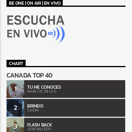
BE ONE | ON AIR | EN VIVO
CHART
CANADA TOP 40
TU ME CONOCES
1
Small J EL DE LA S
BRINDO
2
Cruzito
FLASH BACK
3
JEAN SALCEDO