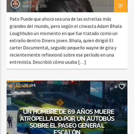
rasco
MARCH 5, 2026
Pato Puede que ahora sea una de las estrellas más
grandes del mundo, pero según el cineasta Adam Bhala
Loughhubo un momento en que fue tratado como un
extraño dentro Dinero joven. Bhala, quien dirigió El
carter Documental, seguido pequeño wayne de gira y
recientemente reflexionó sobre ese período en una
entrevista. Describió cómo usaba […]
EL SALVADOR
0
UN HOMBRE DE 69 AÑOS MUERE
ATROPELLADO POR UN AUTOBÚS
SOBRE EL PASEO GENERAL
ESCALÓN