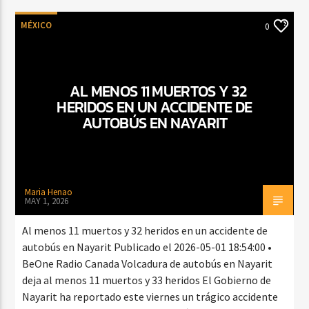
MÉXICO
0
AL MENOS 11 MUERTOS Y 32
HERIDOS EN UN ACCIDENTE DE
AUTOBÚS EN NAYARIT
Maria Henao
MAY 1, 2026
Al menos 11 muertos y 32 heridos en un accidente de
autobús en Nayarit Publicado el 2026-05-01 18:54:00 •
BeOne Radio Canada Volcadura de autobús en Nayarit
deja al menos 11 muertos y 33 heridos El Gobierno de
Nayarit ha reportado este viernes un trágico accidente