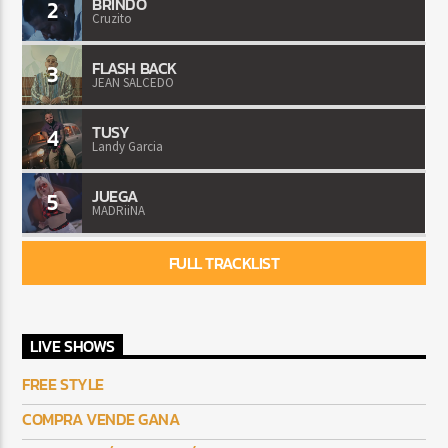
BRINDO
2
Cruzito
FLASH BACK
3
JEAN SALCEDO
TUSY
4
Landy Garcia
JUEGA
5
MADRiiNA
FULL TRACKLIST
LIVE SHOWS
FREE STYLE
COMPRA VENDE GANA