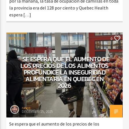
por la mañana, la tasa de ocupación de camillas en toda
la provincia era del 128 por ciento y Quebec Health
espera […]
NOTICIAS
0
SE ESPERA QUE EL AUMENTO DE
LOS PRECIOS DE LOS ALIMENTOS
PROFUNDICE LA INSEGURIDAD
ALIMENTARIA EN QUEBEC EN
2026
rasco
DECEMBER 25, 2025
Se espera que el aumento de los precios de los