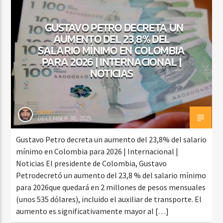
GUSTAVO PETRO DECRETA UN
AUMENTO DEL 23,8% DEL
CURRENT SHOW
SALARIO MÍNIMO EN COLOMBIA
DJ MIX
12:00 AM
2:00 AM
PARA 2026 | INTERNACIONAL |
NOTICIAS
Beone Radio
rasco
DECEMBER 30, 2025
Gustavo Petro decreta un aumento del 23,8% del salario
mínimo en Colombia para 2026 | Internacional |
Noticias El presidente de Colombia, Gustavo
Petrodecretó un aumento del 23,8 % del salario mínimo
para 2026que quedará en 2 millones de pesos mensuales
(unos 535 dólares), incluido el auxiliar de transporte. El
aumento es significativamente mayor al […]