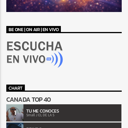
BE ONE | ON AIR | EN VIVO
CHART
CANADA TOP 40
TU ME CONOCES
1
Small J EL DE LA S