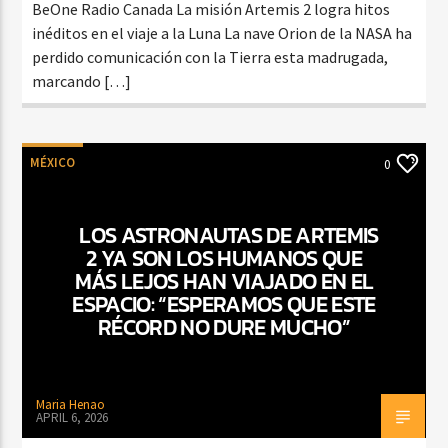
BeOne Radio Canada La misión Artemis 2 logra hitos
inéditos en el viaje a la Luna La nave Orion de la NASA ha
perdido comunicación con la Tierra esta madrugada,
marcando […]
MÉXICO
0
LOS ASTRONAUTAS DE ARTEMIS
2 YA SON LOS HUMANOS QUE
MÁS LEJOS HAN VIAJADO EN EL
ESPACIO: “ESPERAMOS QUE ESTE
RÉCORD NO DURE MUCHO”
Maria Henao
APRIL 6, 2026