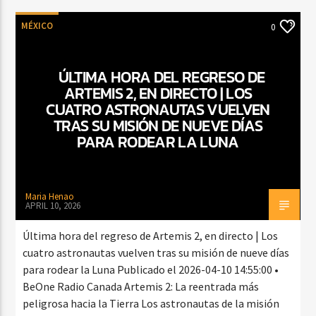
MÉXICO
0
ÚLTIMA HORA DEL REGRESO DE
ARTEMIS 2, EN DIRECTO | LOS
CUATRO ASTRONAUTAS VUELVEN
TRAS SU MISIÓN DE NUEVE DÍAS
PARA RODEAR LA LUNA
Maria Henao
APRIL 10, 2026
Última hora del regreso de Artemis 2, en directo | Los
cuatro astronautas vuelven tras su misión de nueve días
para rodear la Luna Publicado el 2026-04-10 14:55:00 •
BeOne Radio Canada Artemis 2: La reentrada más
peligrosa hacia la Tierra Los astronautas de la misión