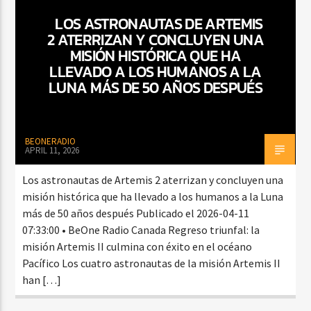
LOS ASTRONAUTAS DE ARTEMIS
2 ATERRIZAN Y CONCLUYEN UNA
MISIÓN HISTÓRICA QUE HA
CURRENT SHOW
LLEVADO A LOS HUMANOS A LA
AMANECER CON SALSA
LUNA MÁS DE 50 AÑOS DESPUÉS
6:00 AM
9:00 AM
BEONERADIO
APRIL 11, 2026
Beone Radio
Los astronautas de Artemis 2 aterrizan y concluyen una
misión histórica que ha llevado a los humanos a la Luna
más de 50 años después Publicado el 2026-04-11
07:33:00 • BeOne Radio Canada Regreso triunfal: la
misión Artemis II culmina con éxito en el océano
Pacífico Los cuatro astronautas de la misión Artemis II
han […]