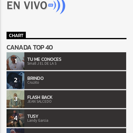
CHART
CANADA TOP 40
TU ME CONOCES
1
Small J EL DE LA S
BRINDO
2
Cruzito
FLASH BACK
3
JEAN SALCEDO
TUSY
4
Landy Garcia