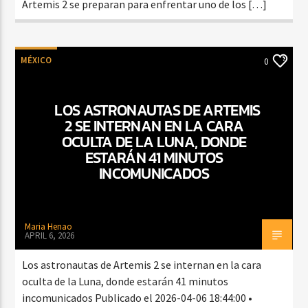
Artemis 2 se preparan para enfrentar uno de los […]
MÉXICO
0
LOS ASTRONAUTAS DE ARTEMIS
2 SE INTERNAN EN LA CARA
OCULTA DE LA LUNA, DONDE
ESTARÁN 41 MINUTOS
INCOMUNICADOS
Maria Henao
APRIL 6, 2026
Los astronautas de Artemis 2 se internan en la cara
oculta de la Luna, donde estarán 41 minutos
incomunicados Publicado el 2026-04-06 18:44:00 •