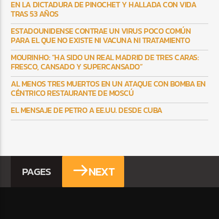
EN LA DICTADURA DE PINOCHET Y HALLADA CON VIDA
TRAS 53 AÑOS
ESTADOUNIDENSE CONTRAE UN VIRUS POCO COMÚN
PARA EL QUE NO EXISTE NI VACUNA NI TRATAMIENTO
MOURINHO: “HA SIDO UN REAL MADRID DE TRES CARAS:
FRESCO, CANSADO Y SUPERCANSADO”
AL MENOS TRES MUERTOS EN UN ATAQUE CON BOMBA EN
CÉNTRICO RESTAURANTE DE MOSCÚ
EL MENSAJE DE PETRO A EE.UU. DESDE CUBA
NEXT
PAGES