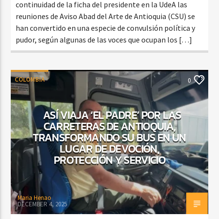
continuidad de la ficha del presidente en la UdeA las
reuniones de Aviso Abad del Arte de Antioquia (CSU) se
han convertido en una especie de convulsión política y
pudor, según algunas de las voces que ocupan los […]
COLOMBIA
0
ASÍ VIAJA ‘EL PADRE’ POR LAS
CARRETERAS DE ANTIOQUIA,
TRANSFORMANDO SU BUS EN UN
LUGAR DE DEVOCIÓN,
PROTECCIÓN Y SERVICIO
Maria Henao
DECEMBER 4, 2025