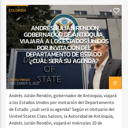
COLOMBIA
0
ANDRÉS JULIÁN RENDÓN,
GOBERNADOR DE ANTIOQUIA,
VIAJARÁ A LOS ESTADOS UNIDOS
POR INVITACIÓN DEL
DEPARTAMENTO DE ESTADO:
¿CUÁL SERÁ SU AGENDA?
Maria Henao
DECEMBER 9, 2025
Andrés Julián Rendón, gobernador de Antioquia, viajará
a los Estados Unidos por invitación del Departamento
de Estado: ¿cuál será su agenda? Según el obituario del
United States Class Saloon, la Autoridad de Antioquía,
Andrés Julián Rendón, viajará el miércoles 10 de