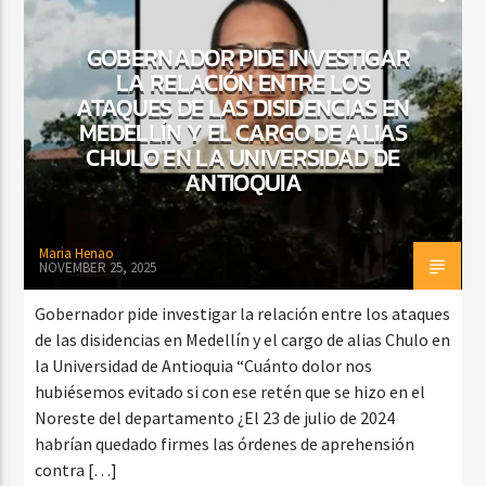
GOBERNADOR PIDE INVESTIGAR
LA RELACIÓN ENTRE LOS
ATAQUES DE LAS DISIDENCIAS EN
MEDELLÍN Y EL CARGO DE ALIAS
CHULO EN LA UNIVERSIDAD DE
ANTIOQUIA
Maria Henao
NOVEMBER 25, 2025
Gobernador pide investigar la relación entre los ataques
de las disidencias en Medellín y el cargo de alias Chulo en
la Universidad de Antioquia “Cuánto dolor nos
hubiésemos evitado si con ese retén que se hizo en el
Noreste del departamento ¿El 23 de julio de 2024
habrían quedado firmes las órdenes de aprehensión
contra […]