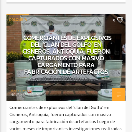
COLOMBIA
0
COMERCIANTES DE EXPLOSIVOS
DEL ‘CLAN DEL GOLFO’ EN
CISNEROS, ANTIOQUIA, FUERON
CAPTURADOS CON MASIVO
CARGAMENTO PARA
FABRICACIÓN DE ARTEFACTOS
Maria Henao
NOVEMBER 10, 2025
Comerciantes de explosivos del ‘clan del Golfo’ en
Cisneros, Antioquia, fueron capturados con masivo
cargamento para fabricación de artefactos Luego de
varios meses de importantes investigaciones realizadas