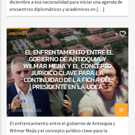
diciembre a esa nacionalidad para iniciar una agenda de
encuentros diplomáticos y académicos en […]
COLOMBIA
0
EL ENFRENTAMIENTO ENTRE EL
GOBIERNO DE ANTIOQUIA Y
WILMAR MEJÍA Y EL CONCEPTO
JURÍDICO CLAVE PARA LA
CONTINUIDAD DE LA FICHA DEL
PRESIDENTE EN LA UDEA
Maria Henao
DECEMBER 5, 2025
El enfrentamiento entre el gobierno de Antioquia y
Wilmar Mejía y el concepto jurídico clave para la