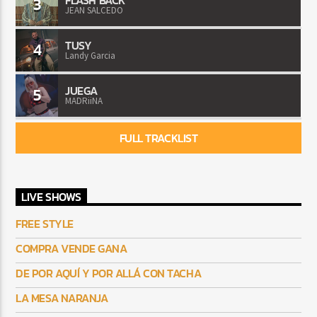
3
JEAN SALCEDO
TUSY
4
Landy Garcia
JUEGA
5
MADRiiNA
FULL TRACKLIST
LIVE SHOWS
FREE STYLE
COMPRA VENDE GANA
DE POR AQUÍ Y POR ALLÁ CON TACHA
LA MESA NARANJA