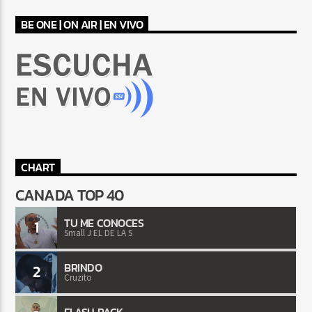
BE ONE | ON AIR | EN VIVO
CHART
CANADA TOP 40
TU ME CONOCES
1
Small J EL DE LA S
BRINDO
2
Cruzito
FLASH BACK