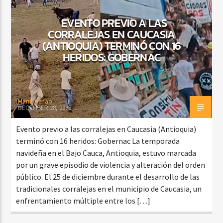
EVENTO PREVIO A LAS
CORRALEJAS EN CAUCASIA
CURRENT SHOW
(ANTIOQUIA) TERMINÓ CON 16
BALADAS Y VALLENATO
HERIDOS: GOBERNAC
2:00 PM
5:00 PM
Maria Henao
DECEMBER 28, 2025
Beone Radio
Evento previo a las corralejas en Caucasia (Antioquia)
terminó con 16 heridos: Gobernac La temporada
navideña en el Bajo Cauca, Antioquia, estuvo marcada
por un grave episodio de violencia y alteración del orden
público. El 25 de diciembre durante el desarrollo de las
tradicionales corralejas en el municipio de Caucasia, un
enfrentamiento múltiple entre los […]