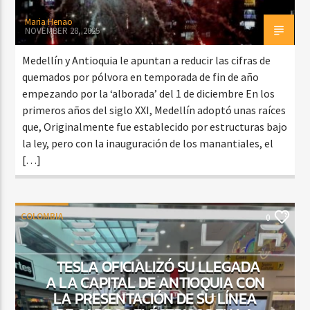
Maria Henao
NOVEMBER 28, 2025
Medellín y Antioquia le apuntan a reducir las cifras de
quemados por pólvora en temporada de fin de año
empezando por la ‘alborada’ del 1 de diciembre En los
primeros años del siglo XXI, Medellín adoptó unas raíces
que, Originalmente fue establecido por estructuras bajo
la ley, pero con la inauguración de los manantiales, el
[…]
COLOMBIA
0
TESLA OFICIALIZÓ SU LLEGADA
A LA CAPITAL DE ANTIOQUIA CON
LA PRESENTACIÓN DE SU LÍNEA