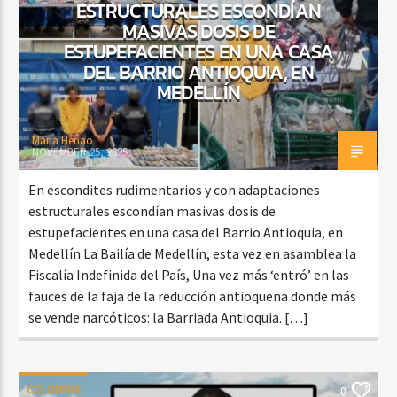
ESTRUCTURALES ESCONDÍAN
MASIVAS DOSIS DE
ESTUPEFACIENTES EN UNA CASA
DEL BARRIO ANTIOQUIA, EN
MEDELLÍN
Maria Henao
NOVEMBER 25, 2025
En escondites rudimentarios y con adaptaciones
estructurales escondían masivas dosis de
estupefacientes en una casa del Barrio Antioquia, en
Medellín La Bailía de Medellín, esta vez en asamblea la
Fiscalía Indefinida del País, Una vez más ‘entró’ en las
fauces de la faja de la reducción antioqueña donde más
se vende narcóticos: la Barriada Antioquia. […]
COLOMBIA
0