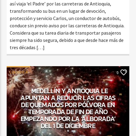
así viaja ‘el Padre’ por las carreteras de Antioquia,
transformando su bus en un lugar de devoción,
protección y servicio Carlos, un conductor de autobús,
conduce sin previo aviso por las carreteras de Antioquia.
Considera que su tarea diaria de transportar pasajeros
siempre ha sido segura, debido a que desde hace más de
tres décadas […]
COLOMBIA
0
MEDELLÍN Y ANTIOQUIA LE
APUNTAN A REDUCIR LAS CIFRAS
DE QUEMADOS POR PÓLVORA EN
TEMPORADA DE FIN DE AÑO
EMPEZANDO POR LA ‘ALBORADA’
DEL 1 DE DICIEMBRE