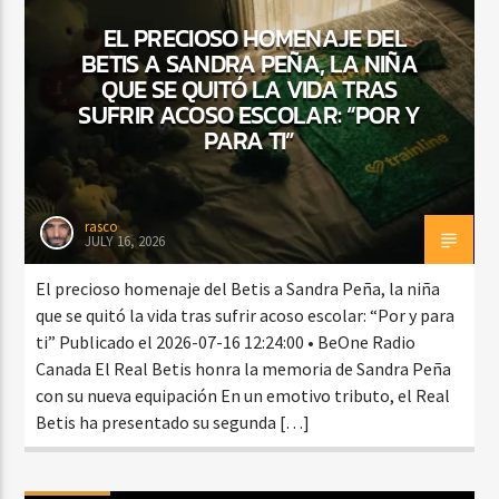
EL PRECIOSO HOMENAJE DEL
BETIS A SANDRA PEÑA, LA NIÑA
QUE SE QUITÓ LA VIDA TRAS
CURRENT SHOW
SUFRIR ACOSO ESCOLAR: “POR Y
BALADAS Y VALLENATO
PARA TI”
2:00 PM
5:00 PM
rasco
JULY 16, 2026
Beone Radio
El precioso homenaje del Betis a Sandra Peña, la niña
que se quitó la vida tras sufrir acoso escolar: “Por y para
ti” Publicado el 2026-07-16 12:24:00 • BeOne Radio
Canada El Real Betis honra la memoria de Sandra Peña
con su nueva equipación En un emotivo tributo, el Real
Betis ha presentado su segunda […]