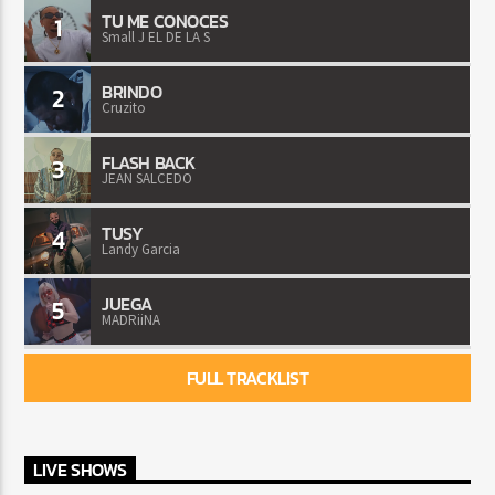
TU ME CONOCES
1
Small J EL DE LA S
BRINDO
2
Cruzito
FLASH BACK
3
JEAN SALCEDO
TUSY
4
Landy Garcia
JUEGA
5
MADRiiNA
FULL TRACKLIST
LIVE SHOWS