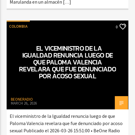
Marulanda en un almacén […]
COLOMBIA
0
EL VICEMINISTRO DE LA
IGUALDAD RENUNCIA LUEGO DE
QUE PALOMA VALENCIA
REVELARA QUE FUE DENUNCIADO
POR ACOSO SEXUAL
BEONERADIO
MARCH 26, 2026
El viceministro de la Igualdad renuncia luego de que
Paloma Valencia revelara que fue denunciado por acoso
sexual Publicado el 2026-03-26 15:51:00 • BeOne Radio