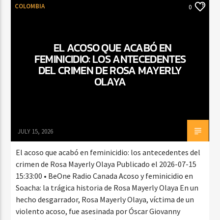
COLOMBIA
0
EL ACOSO QUE ACABÓ EN
FEMINICIDIO: LOS ANTECEDENTES
DEL CRIMEN DE ROSA MAYERLY
OLAYA
JULY 15, 2026
El acoso que acabó en feminicidio: los antecedentes del
crimen de Rosa Mayerly Olaya Publicado el 2026-07-15
15:33:00 • BeOne Radio Canada Acoso y feminicidio en
Soacha: la trágica historia de Rosa Mayerly Olaya En un
hecho desgarrador, Rosa Mayerly Olaya, víctima de un
violento acoso, fue asesinada por Óscar Giovanny