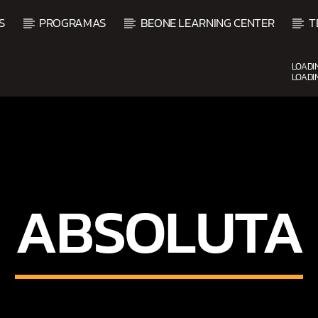
S
PROGRAMAS
BEONE LEARNING CENTER
T
LOADI
LOADI
CURRENT SHOW
VIBRAS TROPICALES
2:00 AM
4:00 AM
ABSOLUTA