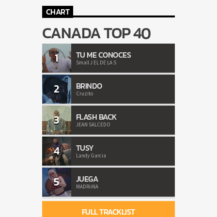
CHART
CANADA TOP 40
TU ME CONOCES
1
Small J EL DE LA S
BRINDO
2
Cruzito
FLASH BACK
3
JEAN SALCEDO
TUSY
4
Landy Garcia
JUEGA
5
MADRiiNA
FULL TRACKLIST