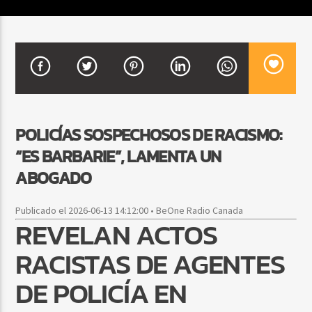
CURRENT SHOW
DJ MIX
12:00 AM
2:00 AM
POLICÍAS SOSPECHOSOS DE RACISMO:
“ES BARBARIE”, LAMENTA UN
Beone Radio
ABOGADO
Publicado el 2026-06-13 14:12:00 • BeOne Radio Canada
REVELAN ACTOS
RACISTAS DE AGENTES
DE POLICÍA EN