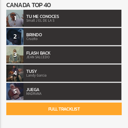
CANADA TOP 40
TU ME CONOCES
1
Small J EL DE LA S
BRINDO
2
Cruzito
FLASH BACK
3
JEAN SALCEDO
TUSY
4
Landy Garcia
JUEGA
5
MADRiiNA
FULL TRACKLIST